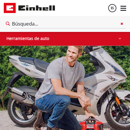
ES
Partidores devehiculos
Equipos pulidores
Impacto y destornilladores
Español
Herramientas de auto
English