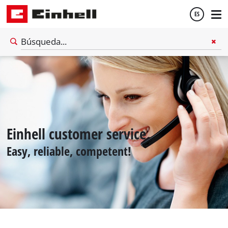
ES
Español
English
Einhell customer service
Easy, reliable, competent!