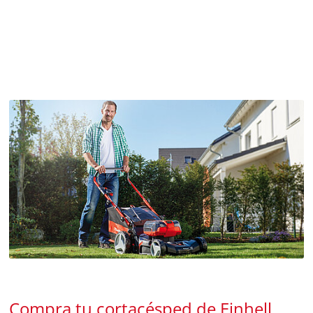
Compra tu cortacésped de Einhell