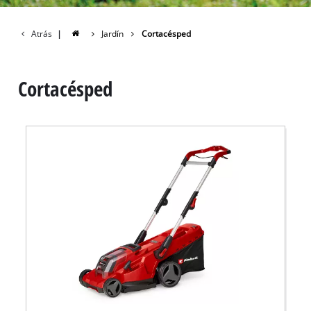
Atrás
|
Jardín
Cortacésped
Cortacésped