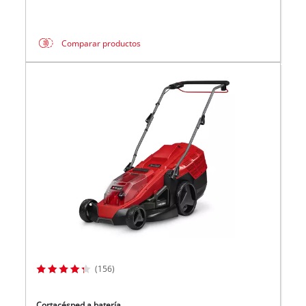
Comparar productos
(156)
Cortacésped a batería