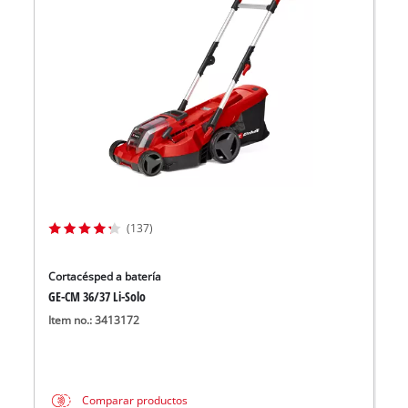
(137)
Cortacésped a batería
GE-CM 36/37 Li-Solo
Item no.: 3413172
Comparar productos