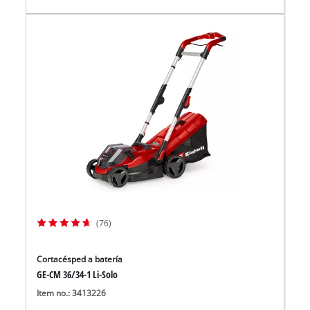
(76)
Cortacésped a batería
GE-CM 36/34-1 Li-Solo
Item no.: 3413226