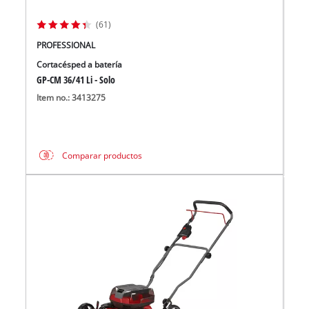
(61)
PROFESSIONAL
Cortacésped a batería
GP-CM 36/41 Li - Solo
Item no.: 3413275
Comparar productos