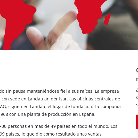
los productos Power X-Change
ientas Power X-Change
Aspiradoras de húmedo/seco
ientas de jardín Power X-Change
Aspiradores de ceniza
Partidores devehiculos
Equipos pulidores
Impacto y destornilladores
do sin pausa manteniéndose fiel a sus raíces. La empresa
 con sede en Landau an der Isar. Las oficinas centrales de
AG, siguen en Landau, el lugar de fundación. La compañía
 1968 con una planta de producción en España.
2700 personas en más de 49 países en todo el mundo. Los
99 países, lo que dio como resultado unas ventas