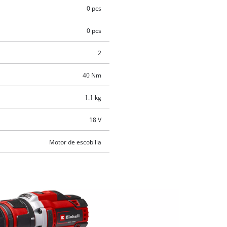
0 pcs
0 pcs
2
40 Nm
1.1 kg
18 V
Motor de escobilla