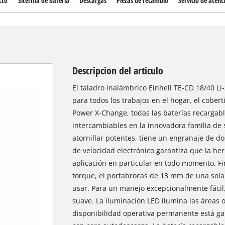
cto
Siterma de bateria
Descargas
Piezas de recambio
Servicio de atenci
Descripcion del articulo
El taladro inalámbrico Einhell TE-CD 18/40 Li
para todos los trabajos en el hogar, el cobert
Power X-Change, todas las baterías recargab
intercambiables en la innovadora familia de s
atornillar potentes, tiene un engranaje de do
de velocidad electrónico garantiza que la her
aplicación en particular en todo momento. F
torque, el portabrocas de 13 mm de una sola
usar. Para un manejo excepcionalmente fácil
suave. La iluminación LED ilumina las áreas 
disponibilidad operativa permanente está gara