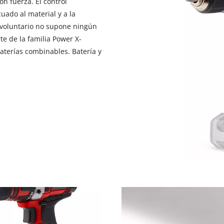
on fuerza. El control
visitor. The website owner needs to setup
uado al material y a la
the site with their CMP to add this content
to the list of technologies used.
 involuntario no supone ningún
te de la familia Power X-
Powered by
Usercentrics Consent
baterías combinables. Batería y
Management Platform