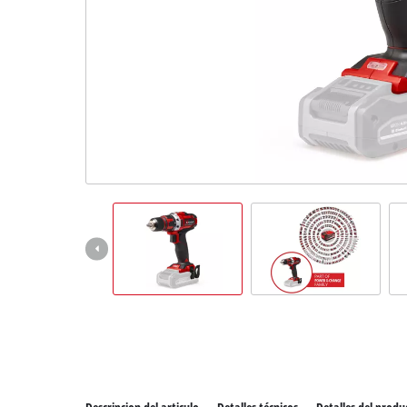
Todos 
Herram
Herram