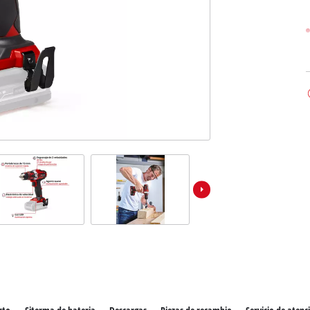
los productos Power X-Change
ientas Power X-Change
Aspiradoras de húmedo/seco
ientas de jardín Power X-Change
Aspiradores de ceniza
Partidores devehiculos
Equipos pulidores
Impacto y destornilladores