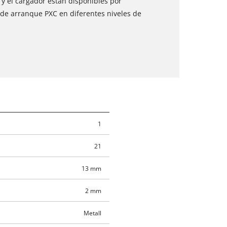
 y el cargador están disponibles por
 de arranque PXC en diferentes niveles de
1
21
13 mm
2 mm
Metall