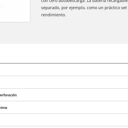
con cero autodescarga. La batería recargable
separado, por ejemplo, como un práctico set
rendimiento.
erforación
ínima