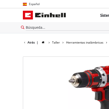
Español
Español
Siste
English
El sis
Tecnolo
Atrás
|
Taller
Herramientas inalámbricas
Brushl
Batería
cerca 
Todos 
Herram
Herram