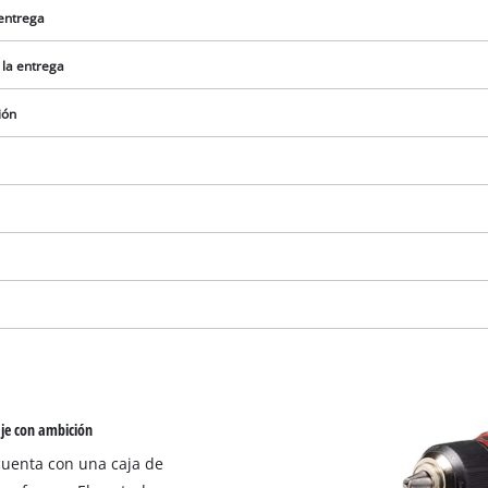
 entrega
 la entrega
ión
¡Necesitamos su consentimiento para
cargar el servicio Google Maps!
aje con ambición
This content is not permitted to load due
 cuenta con una caja de
to trackers that are not disclosed to the