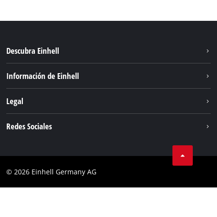
Descubra Einhell
Sostenibilidad
Información de Einhell
Sistema de baterias
Sobre nosotros
Legal
Servicio
Einhell global
Privacidad de los datos
Redes Sociales
Aviso legal
Cumplimiento
© 2026 Einhell Germany AG