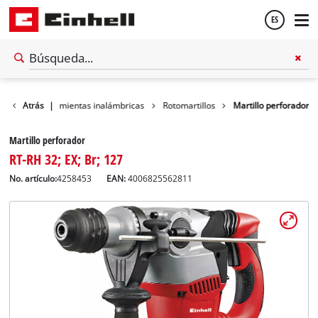
ES
Español
aller
Atrás
Herramientas inalámbricas
|
Rotomartillos
Martillo perforador
English
Martillo perforador
RT-RH 32; EX; Br; 127
No. artículo:
4258453
EAN:
4006825562811