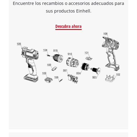
Encuentre los recambios o accesorios adecuados para
sus productos Einhell.
¡Necesitamos su consentimiento para
cargar el servicio Google Maps!
Descubra ahora
This content is not permitted to load due
to trackers that are not disclosed to the
visitor. The website owner needs to setup
the site with their CMP to add this content
to the list of technologies used.
Powered by
Usercentrics Consent
Management Platform