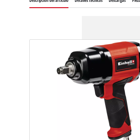
Descripcion del articulo
Detalles técnicos
Descargas
Piez