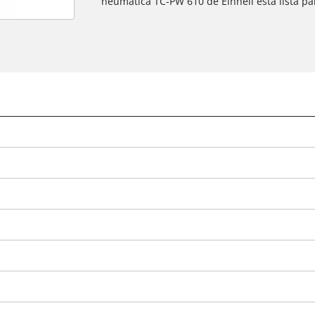
neumática TC-PW 610 de Einhell está lista pa
¡Necesitamos su consentimiento para
cargar el servicio Google Maps!
This content is not permitted to load due
to trackers that are not disclosed to the
visitor. The website owner needs to setup
the site with their CMP to add this content