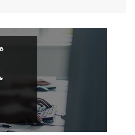
as
a
de