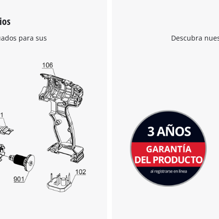
ios
uados para sus
Descubra nuest