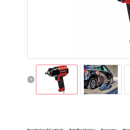
Todos 
Herram
Herram