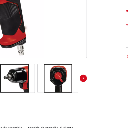
los productos Power X-Change
ientas Power X-Change
Aspiradoras de húmedo/seco
ientas de jardín Power X-Change
Aspiradores de ceniza
Partidores devehiculos
Equipos pulidores
Impacto y destornilladores