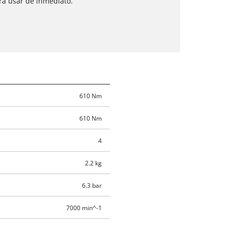
ra usar de inmediato.
610 Nm
610 Nm
4
2.2 kg
6.3 bar
7000 min^-1