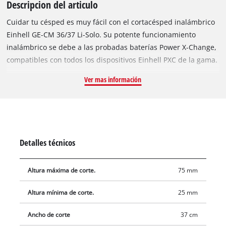
Descripcion del articulo
Cuidar tu césped es muy fácil con el cortacésped inalámbrico
Einhell GE-CM 36/37 Li-Solo. Su potente funcionamiento
inalámbrico se debe a las probadas baterías Power X-Change,
compatibles con todos los dispositivos Einhell PXC de la gama.
Gracias a la energía que proporcionan dos baterías
Ver mas información
recargables de iones de litio de alto rendimiento, nada te
impedirá mantener tu césped impecable. El ajuste de altura
de corte en seis niveles, de 25 a 75 mm, y un ancho de corte
de hasta 37 cm te ofrecen todo lo necesario para darle la
forma que desees. Además, el peine integrado te permite
Detalles técnicos
cortar el césped justo al ras del suelo. Las asas ergonómicas
garantizan un trabajo cómodo y el mango largo ajustable en
Altura máxima de corte.
75 mm
altura se adapta a cada usuario. Este cortacésped inalámbrico
es muy robusto y cuenta con un ligero mango largo de
Altura mínima de corte.
25 mm
aluminio. Su asa de transporte integrada facilita su traslado.
El mango largo se pliega para ahorrar espacio al guardar el
Ancho de corte
37 cm
cortacésped. La cesta recolectora tiene una capacidad de 45