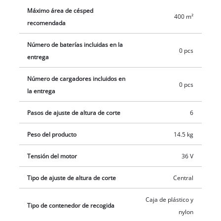
litros e incluye un indicador de nivel de llenado. Las ruedas
Máximo área de césped
400 m²
altas y anchas protegen el césped. Para el funcionamiento del
recomendada
cortacésped inalámbrico se requieren dos baterías PXC de 18
Número de baterías incluidas en la
V. Este producto no incluye baterías ni cargador. Estos se
0 pcs
entrega
pueden adquirir por separado, por ejemplo, en un práctico kit
de inicio.
Número de cargadores incluidos en
0 pcs
la entrega
Pasos de ajuste de altura de corte
6
Peso del producto
14.5 kg
Tensión del motor
36 V
Tipo de ajuste de altura de corte
Central
Caja de plástico y
Tipo de contenedor de recogida
nylon