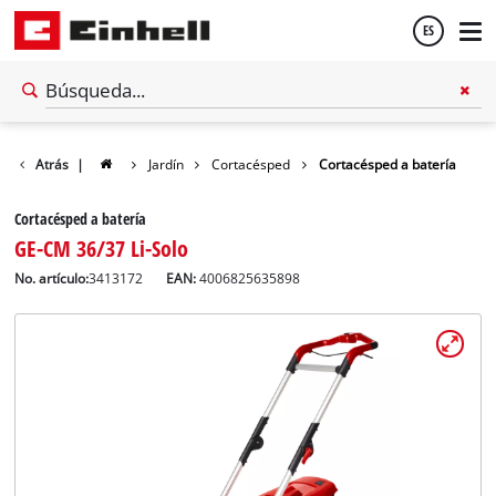
ES
Español
Atrás
|
Jardín
Cortacésped
Cortacésped a batería
English
Cortacésped a batería
GE-CM 36/37 Li-Solo
No. artículo:
3413172
EAN:
4006825635898