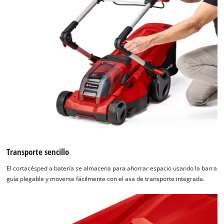
¡Necesitamos su consentimiento para
cargar el servicio Google Maps!
This content is not permitted to load due
to trackers that are not disclosed to the
visitor. The website owner needs to setup
the site with their CMP to add this content
to the list of technologies used.
Powered by
Usercentrics Consent
Management Platform
Transporte sencillo
El cortacésped a batería se almacena para ahorrar espacio usando la barra
guía plegable y moverse fácilmente con el asa de transporte integrada.