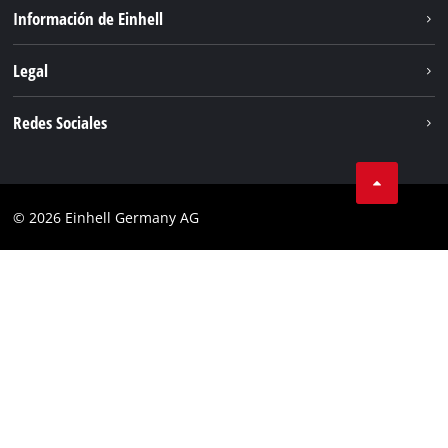
Sostenibilidad
Información de Einhell
Sistema de baterias
Sobre nosotros
Legal
Servicio
Einhell global
Privacidad de los datos
Redes Sociales
Aviso legal
Cumplimiento
© 2026 Einhell Germany AG