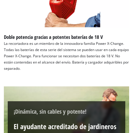
¡Necesitamos su consentimiento para
cargar el servicio Google Maps!
This content is not permitted to load due
Doble potencia gracias a potentes baterías de 18 V
to trackers that are not disclosed to the
La recortadora es un miembro de la innovadora familia Power X-Change.
visitor. The website owner needs to setup
Todas las baterías de esta serie del sistema se pueden usar en cada equipo
the site with their CMP to add this content
Power X-Change. Para funcionar se necesitan dos baterías de 18 V. No
to the list of technologies used.
están contenidas en el alcance del envío. Batería y cargador adquiribles por
separado.
Powered by
Usercentrics Consent
Management Platform
¡Dinámica, sin cables y potente!
El ayudante acreditado de jardineros