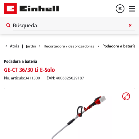
ES
Español
Atrás
|
Jardín
Recortadora / desbrozadoras
Podadora a batería
English
Podadora a batería
GE-CT 36/30 Li E-Solo
No. artículo:
3411300
EAN:
4006825629187