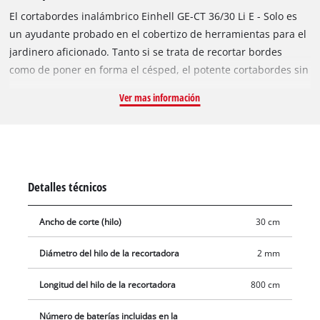
El cortabordes inalámbrico Einhell GE-CT 36/30 Li E - Solo es
un ayudante probado en el cobertizo de herramientas para el
jardinero aficionado. Tanto si se trata de recortar bordes
como de poner en forma el césped, el potente cortabordes sin
cable realiza su trabajo con rapidez gracias a la regulación
Ver mas información
electrónica de la velocidad. Forma parte de la familia Power X-
Change. Las baterías pueden utilizarse en todas las
herramientas de esta serie. Se necesitan 2 baterías de 18 V
para hacer funcionar el cortabordes sin cable. El mango largo
de aluminio moldeado elimina la fatiga del trabajo. El eje
Detalles técnicos
dividido facilita el transporte y reduce el espacio de
almacenamiento necesario. La empuñadura adicional
Ancho de corte (hilo)
30 cm
ajustable está dotada de un bloqueo rápido. El carrete de un
hilo con sistema de alimentación por tope ofrece una anchura
Diámetro del hilo de la recortadora
2 mm
de corte de hasta 30 centímetros. Las características de
equipamiento, como la correa de transporte, el soporte de
Longitud del hilo de la recortadora
800 cm
pared y la empuñadura suave, hacen que el cortabordes
Número de baterías incluidas en la
inalámbrico sea un ayudante versátil y cómodo en el jardín. El