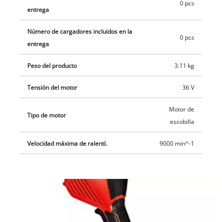
0 pcs
entrega
protector de flores garantiza siempre la distancia de
seguridad necesaria respecto a las flores y plantas
Número de cargadores incluidos en la
ornamentales, preservando la belleza del jardín. Las baterías
0 pcs
entrega
y el cargador no están incluidos en la entrega y están
disponibles por separado.
Peso del producto
3.11 kg
Tensión del motor
36 V
Motor de
Tipo de motor
escobilla
Velocidad máxima de ralentí.
9000 min^-1