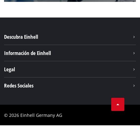
Descubra Einhell
Sostenibilidad
Información de Einhell
Sistema de baterias
Sobre nosotros
Legal
Servicio
Einhell global
Privacidad de los datos
Redes Sociales
Aviso legal
Cumplimiento
© 2026 Einhell Germany AG