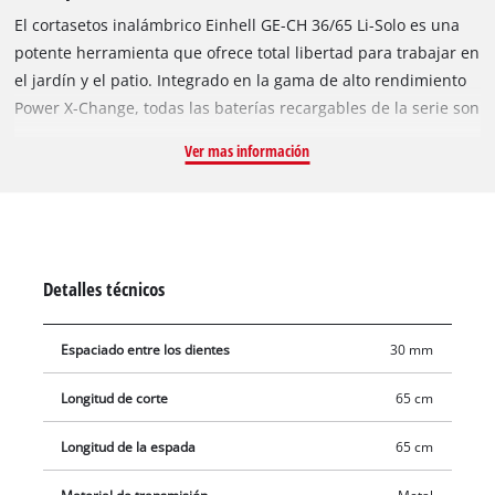
El cortasetos inalámbrico Einhell GE-CH 36/65 Li-Solo es una
potente herramienta que ofrece total libertad para trabajar en
el jardín y el patio. Integrado en la gama de alto rendimiento
Power X-Change, todas las baterías recargables de la serie son
compatibles con otros productos de la misma línea. Este
Ver mas información
cortasetos inalámbrico funciona con dos baterías de 18 V.
Corta setos, arbustos y matorrales a una velocidad de hasta
2700 cortes por minuto, con una longitud de cuchilla de 720
mm. Las cuchillas, fabricadas en acero cortado con láser y
rectificado con diamante, junto con el engranaje metálico,
Detalles técnicos
están diseñadas para una larga vida útil. Su mango giratorio y
el mango frontal ergonómico y estilizado con microinterruptor
Espaciado entre los dientes
30 mm
facilitan su uso. Incluye un práctico recogedor de recortes. El
cortasetos cuenta con una cubierta de aluminio para las
Longitud de corte
65 cm
cuchillas, un protector contra impactos con soporte para
colgar en la pared y una funda protectora para las cuchillas,
Longitud de la espada
65 cm
que también se incluye para su almacenamiento y transporte.
Este producto se suministra sin batería y sin cargador, que