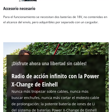
cargar el servicio Google Maps!
Accesorio necesario
This content is not permitted to load due
Para el funcionamiento se necesitan dos baterías de 18V, no contenidas en
to trackers that are not disclosed to the
el alcance del envío, pero adquiribles por separado con un cargador.
visitor. The website owner needs to setup
the site with their CMP to add this content
to the list of technologies used.
Powered by
Usercentrics Consent
Management Platform
¡Disfrute ahora una libertad sin cables!
Radio de acción infinito con la Power
X-Change de Einhell
Nunca más tropezar sobre cables, nunca más
buscar enchufes, nunca más cortar el molesto cable
de prolongación: la potente batería de iones de Li
del sistema de baterías Power X-Change de Einhell