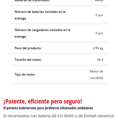
Material de transmisión
Metal
están disponibles por separado, por ejemplo, como un
Número de baterías incluidas en la
práctico kit de inicio.
0 pcs
entrega
Número de cargadores incluidos en la
0 pcs
entrega
Peso del producto
3.95 kg
Tensión del motor
36 V
Motor de
Tipo de motor
escobilla
¡Potente, eficiente pero seguro!
El potente todoterreno para jardineros aficionados ambiciosos
El recortasetos con batería GE-CH 36/65 Li de Einhell convence