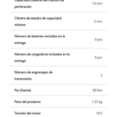
Capacidad máxima del mandril de
13 mm
ayuda a proteger las articulaciones del usuario y el diseño
perforación
ergonómico con empuñadura de agarre permite trabajar de
Cilindro de taladro de capacidad
manera confortable. La luz LED también proporciona una
2 mm
mínima
buena visibilidad en la zona de trabajo cuando las
condiciones no son buenas, en obras, pérgolas o zonas de
Número de baterías incluidas en la
difícil acceso. La entrega se realiza sin batería ni cargador. Las
0 pcs
entrega
baterías y los cargadores de la serie Power X-Change son
adquiribles por separado.
Número de cargadores incluidos en la
0 pcs
entrega
Número de engranajes de
2
transmisión
Par (fuerte)
60 Nm
Peso del producto
1.37 kg
Tensión del motor
18 V