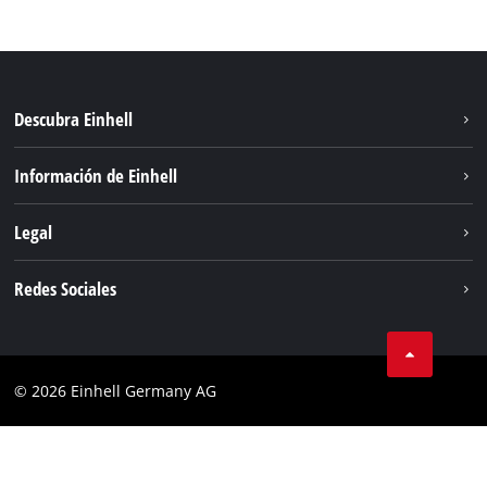
Descubra Einhell
Sostenibilidad
Información de Einhell
Sistema de baterias
Sobre nosotros
Legal
Servicio
Einhell global
Privacidad de los datos
Redes Sociales
Aviso legal
Cumplimiento
© 2026 Einhell Germany AG