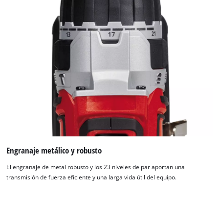
¡Necesitamos su consentimiento para
cargar el servicio Google Maps!
Engranaje metálico y robusto
This content is not permitted to load due
to trackers that are not disclosed to the
El engranaje de metal robusto y los 23 niveles de par aportan una
visitor. The website owner needs to setup
transmisión de fuerza eficiente y una larga vida útil del equipo.
the site with their CMP to add this content
to the list of technologies used.
Powered by
Usercentrics Consent