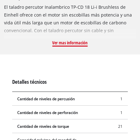
El taladro percutor Inalambrico TP-CD 18 Li-i Brushless de
Einhell ofrece con el motor sin escobillas más potencia y una
vida útil más larga que un motor de escobillas de carbono
convencional. Con el taladro percutor sin cable y sin
escobillas, se evita el desgaste por abrasión mecánica. Como
Ver mas información
miembro de la familia Power X-Change, todas las baterías de
la línea con celdas de batería de iones de litio de gran calidad
pueden usarse también con el TP-CD 18 Li-Brushless. La
función de taladro percutor ayuda al usuario mas exigente en
las tareas con los materiales más difíciles, pues el percutor
Detalles técnicos
proporciona la fuerza suficiente para perforar incluso
materiales duros y quebradizos, como la piedra o el
Cantidad de niveles de percusión
1
hormigón. Dispone además de un engranaje de dos marchas
para atornillar con fuerza y taladrar con rapidez. La función
Cantidad de niveles de perforación
1
de parada rápida permite un cambio sencillo y rápido de la
herramienta sujeta en el portabrocas de metal de gran
Cantidad de niveles de torque
21
calidad de 13 mm. Al taladrar con percusión, actúan fuerzas
enormes, que también afectan al usuario. El mango auxiliar