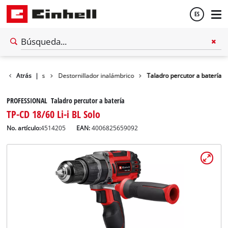
ES
Español
as inalámbricas
Atrás
|
Destornillador inalámbrico
Taladro percutor a batería
English
PROFESSIONAL Taladro percutor a batería
TP-CD 18/60 Li-i BL Solo
No. artículo:
4514205
EAN:
4006825659092