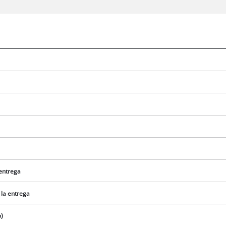
 entrega
 la entrega
o)