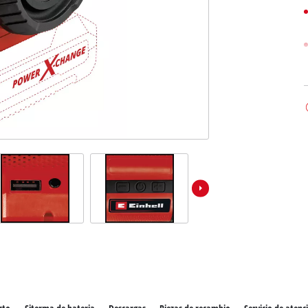
los productos Power X-Change
ientas Power X-Change
Aspiradoras de húmedo/seco
ientas de jardín Power X-Change
Aspiradores de ceniza
Partidores devehiculos
Equipos pulidores
Impacto y destornilladores