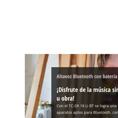
Altavoz Bluetooth con batería
¡Disfrute de la música sin
u obra!
Con el TC-SR 18 Li BT se logra una
aparatos aptos para Bluetooth, com