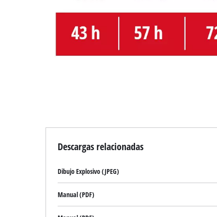
Descargas relacionadas
Dibujo Explosivo (JPEG)
Manual (PDF)