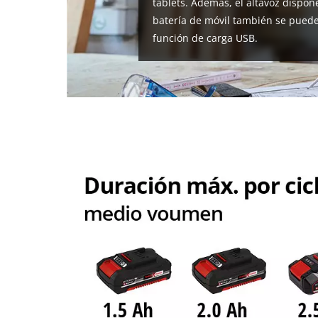
tablets. Además, el altavoz dispo
batería de móvil también se pued
función de carga USB.