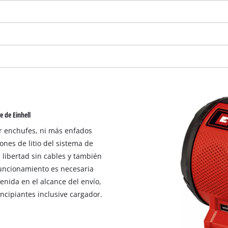
e de Einhell
r enchufes, ni más enfados
ones de litio del sistema de
libertad sin cables y también
funcionamiento es necesaria
¡Necesitamos su consentimiento para
enida en el alcance del envío,
cargar el servicio Google Maps!
ncipiantes inclusive cargador.
This content is not permitted to load due
to trackers that are not disclosed to the