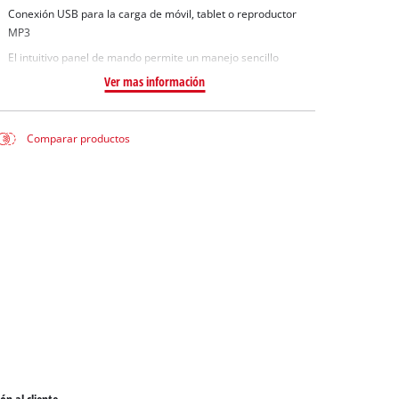
Conexión USB para la carga de móvil, tablet o reproductor
MP3
El intuitivo panel de mando permite un manejo sencillo
Ver mas información
Comparar productos