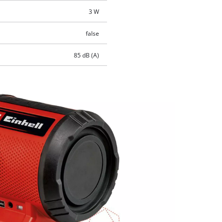
3 W
false
85 dB (A)