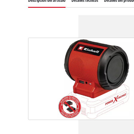
Descripcion del articulo
Detalles técnicos
Detalles del produ