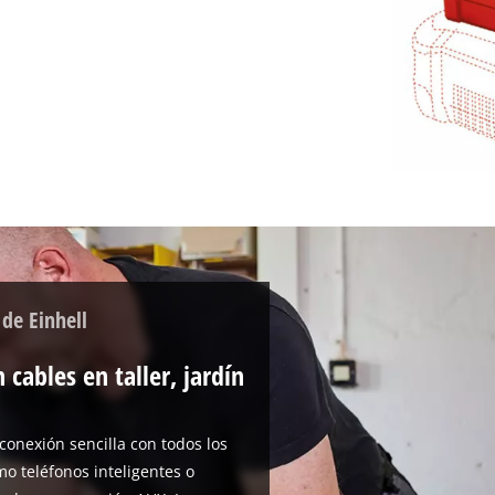
visitor. The website owner needs to setup
the site with their CMP to add this content
to the list of technologies used.
Powered by
Usercentrics Consent
Management Platform
 de Einhell
 cables en taller, jardín
 conexión sencilla con todos los
o teléfonos inteligentes o