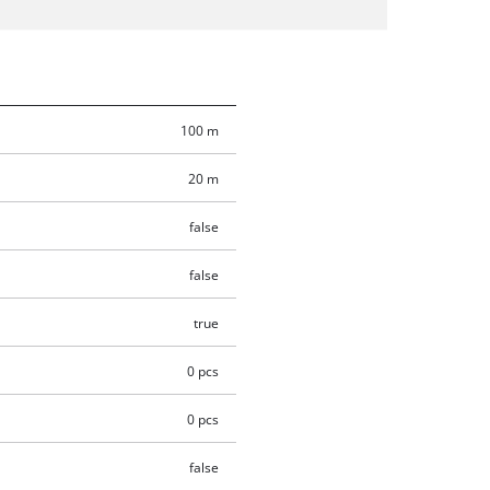
100 m
20 m
false
false
true
0 pcs
0 pcs
false