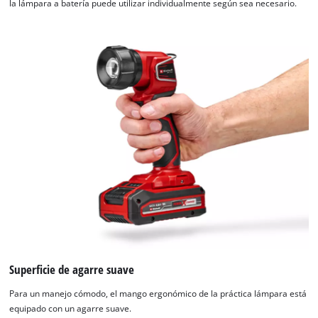
la lámpara a batería puede utilizar individualmente según sea necesario.
¡Necesitamos su consentimiento para
cargar el servicio Google Maps!
This content is not permitted to load due
to trackers that are not disclosed to the
visitor. The website owner needs to setup
the site with their CMP to add this content
to the list of technologies used.
Powered by
Usercentrics Consent
Management Platform
Superficie de agarre suave
Para un manejo cómodo, el mango ergonómico de la práctica lámpara está
equipado con un agarre suave.