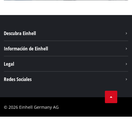
Descubra Einhell
Sostenibilidad
Información de Einhell
Sistema de baterias
Sobre nosotros
Legal
Servicio
Einhell global
Privacidad de los datos
Redes Sociales
Aviso legal
Cumplimiento
© 2026 Einhell Germany AG