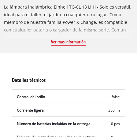
La lámpara inalámbrica Einhell TC-CL 18 Li H - Solo es versátil,
ideal para el taller, el jardín o cualquier otro lugar. Como
miembro de nuestra familia Power X-Change, es compatible
con cualquier batería o cargador de la misma serie. Con un
flujo luminoso de 350 lúmenes y una temperatura de color de
Ver mas información
7000 Kelvin (similar a la luz del día), esta linterna a pilas tiene
un alcance de hasta 33 metros. Su cabezal de iluminación es
ajustable en altura para mayor flexibilidad. Incorpora un
resistente gancho metálico para colgarla fácilmente o
sujetarla con seguridad durante su uso. El asa ergonómica
Detalles técnicos
cuenta con un agarre suave para mayor comodidad. La
lámpara se suministra sin batería ni cargador, que se venden
Control del brillo
false
por separado.
Corriente ligera
350 lm
Número de baterías incluidas en la entrega
0 pcs