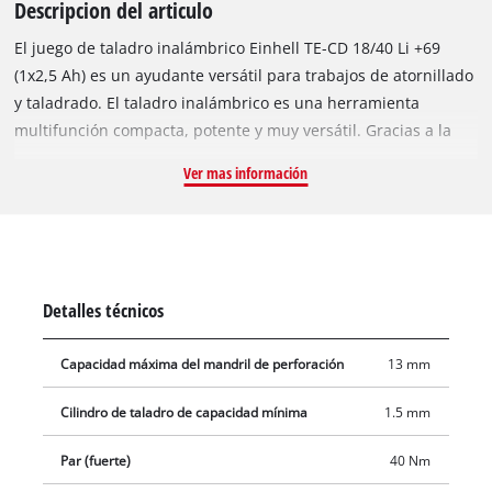
Descripcion del articulo
El juego de taladro inalámbrico Einhell TE-CD 18/40 Li +69
(1x2,5 Ah) es un ayudante versátil para trabajos de atornillado
y taladrado. El taladro inalámbrico es una herramienta
multifunción compacta, potente y muy versátil. Gracias a la
tecnología de batería recargable de última generación de la
Ver mas información
serie de iones de litio Power X-Change, un taladro inalámbrico
facilita el trabajo de perforación ligera, como trabajos en
madera. Ser miembro de la familia Power X-Change significa
que todas las baterías recargables de la serie del sistema se
pueden usar en combinación con la herramienta. El producto
Detalles técnicos
se suministra completo con una batería PXC de 2,5 Ah y un
Fastcharger. La batería recargable también se puede utilizar
Capacidad máxima del mandril de perforación
13 mm
universalmente para todos los dispositivos PXC. Las baterías
recargables están permanentemente listas para usar gracias
Cilindro de taladro de capacidad mínima
1.5 mm
a la tecnología de iones de litio con autodescarga cero. La
potencia del taladro se transfiere a un reductor de 2
Par (fuerte)
40 Nm
velocidades para taladrar con potencia y atornillar con