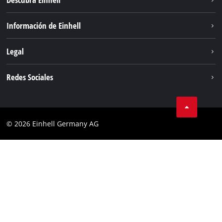
Sostenibilidad
Información de Einhell
Sistema de baterias
Sobre nosotros
Legal
Servicio
Einhell global
Privacidad de los datos
Redes Sociales
Aviso legal
Cumplimiento
© 2026 Einhell Germany AG