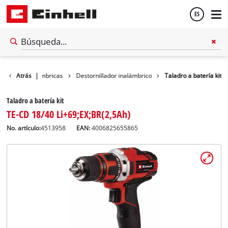
ES
Español
amientas inalámbricas
Atrás
|
Destornillador inalámbrico
Taladro a batería kit
English
Taladro a batería kit
TE-CD 18/40 Li+69;EX;BR(2,5Ah)
No. artículo:
4513958
EAN:
4006825655865