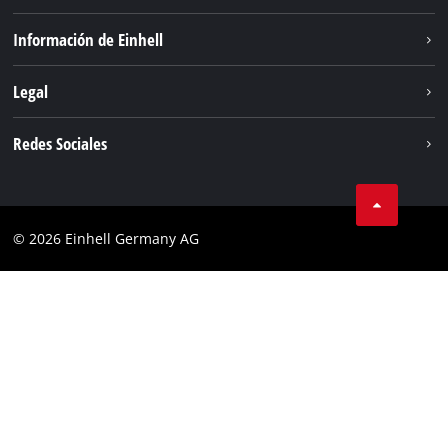
Sostenibilidad
Información de Einhell
Sistema de baterias
Sobre nosotros
Legal
Servicio
Einhell global
Privacidad de los datos
Redes Sociales
Aviso legal
Cumplimiento
© 2026 Einhell Germany AG