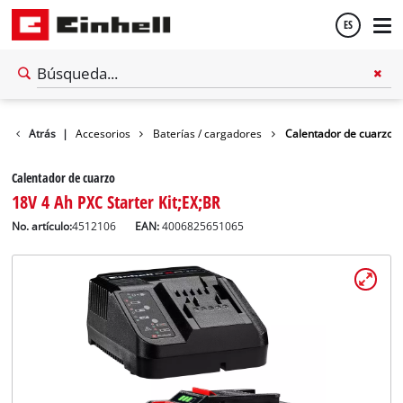
ES
Español
Atrás
|
Accesorios
Baterías / cargadores
Calentador de cuarzo
English
Calentador de cuarzo
18V 4 Ah PXC Starter Kit;EX;BR
No. artículo:
4512106
EAN:
4006825651065