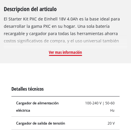
Descripcion del articulo
El Starter Kit PXC de Einhell 18V 4.0Ah es la base ideal para
desarrollar la gama PXC en su hogar. Una sola batería
recargable y cargador para todas las herramientas ahorra
costos significativos de compra, y el uso universal también
ayuda a proteger el medio ambiente y brinda flexibilidad al
Ver mas información
mismo tiempo. El sistema de gestión de batería activo
controlado por proceso ABS garantiza un máx. seguridad,
rendimiento óptimo de la herramienta, tiempo máximo de
funcionamiento y vida útil máxima. La batería recargable de
alta calidad resiste el efecto memoria y la autodescarga. El
Detalles técnicos
cargador de batería de alta velocidad hace que los tiempos de
carga sean cortos, una carga óptima y un máx. seguridad
Cargador de alimentación
100-240 V | 50-60
posible gracias a la gestión inteligente de la carga. Hay un
eléctrica
Hz
modo de actualización para reactivar baterías descargadas
exhaustivamente.
Cargador de salida de tensión
20 V