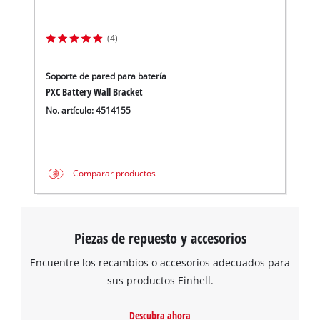
visitor. The website owner needs to setup
the site with their CMP to add this content
(4)
to the list of technologies used.
Powered by
Usercentrics Consent
Soporte de pared para batería
Management Platform
PXC Battery Wall Bracket
No. artículo: 4514155
Comparar productos
Piezas de repuesto y accesorios
Encuentre los recambios o accesorios adecuados para
sus productos Einhell.
Descubra ahora