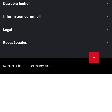
Descubra Einhell
Sostenibilidad
Información de Einhell
Sistema de baterias
Sobre nosotros
Legal
Servicio
Einhell global
Privacidad de los datos
Redes Sociales
Aviso legal
Cumplimiento
© 2026 Einhell Germany AG