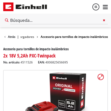
ES
Español
Baterías / cargadores
Atrás
|
Accesorio para tornillos de impacto inalámbricos
English
Accesorio para tornillos de impacto inalámbricos
2x 18V 5,2Ah PXC-Twinpack
No. artículo:
4511526
EAN:
4006825656695