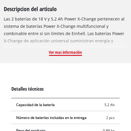
Descripcion del articulo
Las 2 baterías de 18 V y 5,2 Ah Power X-Change pertenecen al
sistema de baterías Power X-Change multifuncional y
combinable entre sí sin límites de Einhell. Las baterías Power
X-Change de aplicación universal suministran energía y
resistencia a todos los equipos con batería de toda la familia
Ver mas información
de productos en la zona del jardín y taller. Las ventajas para
el cliente son obvias: Con una batería y un cargador para
todos los aparatos, no solo se ahorran costes considerables en
la adquisición, sino que la posibilidad de aplicación universal
protege el medio ambiente y, al mismo tiempo, ofrece
Detalles técnicos
flexibilidad en el hogar y en el jardín. Además, no hay
desorden ni caos debido a las más diferentes baterías y
Capacidad de la batería
5.2 Ah
cargadores para cada equipo. La PXC PLUS de 18 voltios y 5,2
Ah es una batería de gama alta de la familia Power X-Change y
Número de baterías incluidas en la entrega
2 pcs
también adecuada para el uso con TWIN-PACK en aplicaciones
de 36V. Con dos baterías 5,2 Ah como TWIN-PACK se puede
Peso del producto
0.89 kg