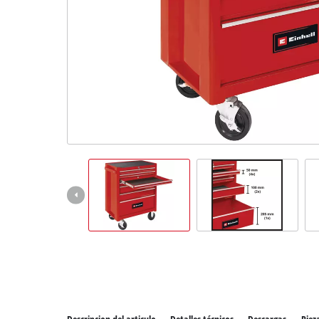
Todos 
Herram
Herram