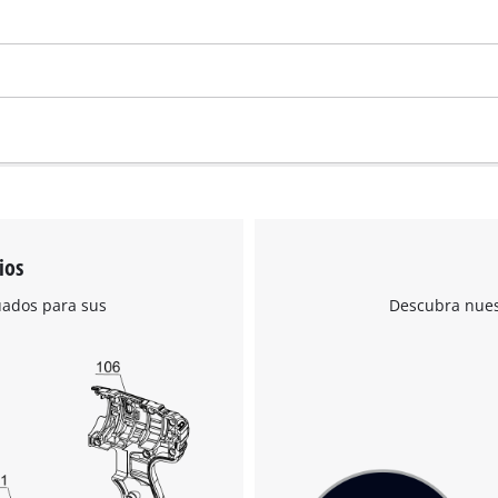
ios
uados para sus
Descubra nuest