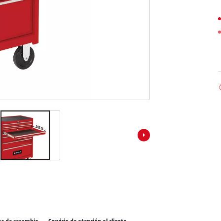
los productos Power X-Change
ientas Power X-Change
Aspiradoras de húmedo/seco
ientas de jardín Power X-Change
Aspiradores de ceniza
Partidores devehiculos
Equipos pulidores
Impacto y destornilladores