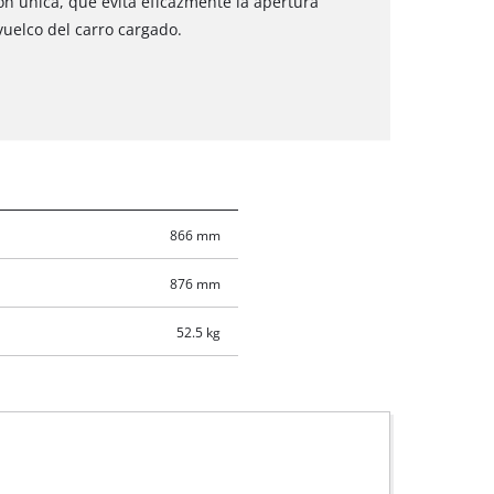
ón única, que evita eficazmente la apertura
vuelco del carro cargado.
866 mm
876 mm
52.5 kg