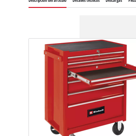
Descripcion del articulo
Detalles técnicos
Descargas
Piez