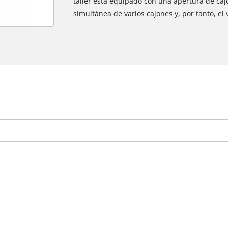
taller está equipado con una apertura de caj
simultánea de varios cajones y, por tanto, el 
¡Necesitamos su consentimiento para
cargar el servicio Google Maps!
This content is not permitted to load due
to trackers that are not disclosed to the
visitor. The website owner needs to setup
the site with their CMP to add this content
to the list of technologies used.
Powered by
Usercentrics Consent
Management Platform