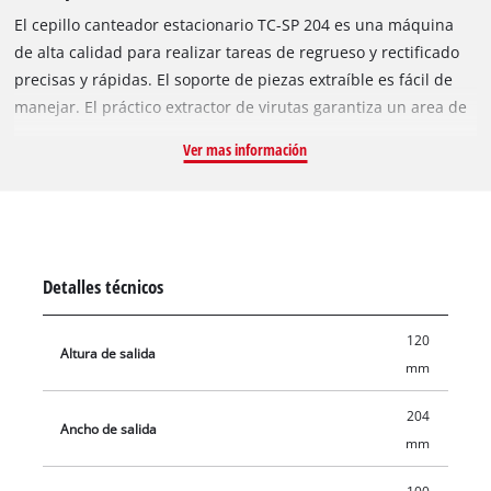
El cepillo canteador estacionario TC-SP 204 es una máquina
de alta calidad para realizar tareas de regrueso y rectificado
precisas y rápidas. El soporte de piezas extraíble es fácil de
manejar. El práctico extractor de virutas garantiza un area de
trabajo limpio. La TC-SP 204 tiene un diseño sólido y robusto.
Ver mas información
La mesa es de aluminio resistente y está configurada con un
tope inclinable para el fresado. Los pies que absorben las
vibraciones garantizan la estabilidad necesaria. La TC-SP 204
también viene con un interruptor de sobrecarga y un
interruptor de voltaje cero que evita que la máquina se ponga
Detalles técnicos
en marcha involuntariamente después de un corte de
energía.
120
Altura de salida
mm
204
Ancho de salida
mm