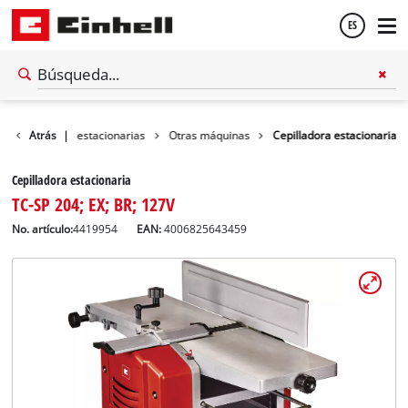
ES
Español
r
Maquinas estacionarias
Atrás
|
Otras máquinas
Cepilladora estacionaria
English
Cepilladora estacionaria
TC-SP 204; EX; BR; 127V
No. artículo:
4419954
EAN:
4006825643459