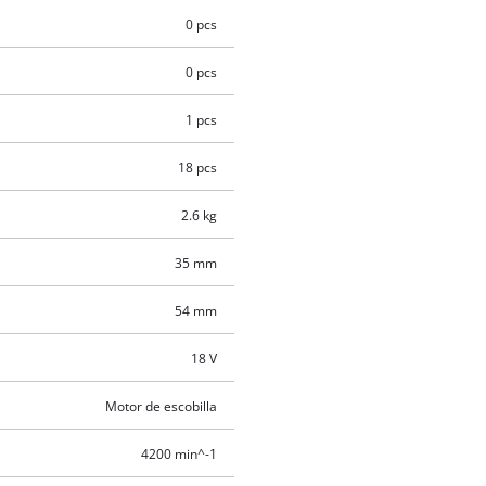
0 pcs
0 pcs
1 pcs
18 pcs
2.6 kg
35 mm
54 mm
18 V
Motor de escobilla
4200 min^-1