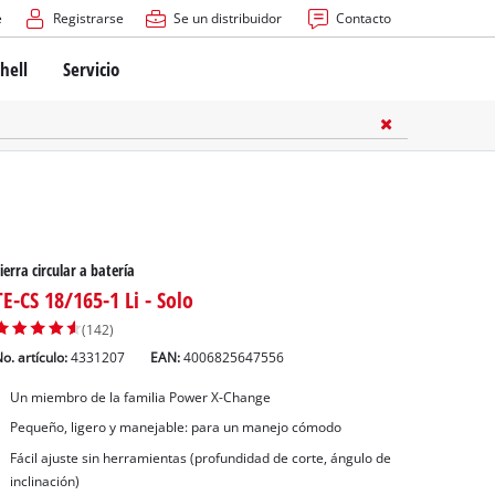
e
Registrarse
Se un distribuidor
Contacto
hell
Servicio
ierra circular a batería
TE-CS 18/165-1 Li - Solo
(142)
o. artículo:
4331207
EAN:
4006825647556
Un miembro de la familia Power X-Change
Pequeño, ligero y manejable: para un manejo cómodo
Fácil ajuste sin herramientas (profundidad de corte, ángulo de
inclinación)