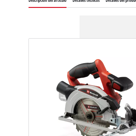
Descripcion del articulo
Detalles técnicos
Detalles del produ