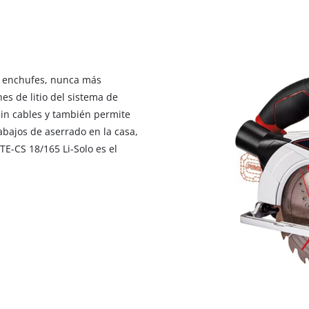
visitor. The website owner needs to setup
the site with their CMP to add this content
to the list of technologies used.
Powered by
Usercentrics Consent
Management Platform
r enchufes, nunca más
es de litio del sistema de
sin cables y también permite
abajos de aserrado en la casa,
 TE-CS 18/165 Li-Solo es el