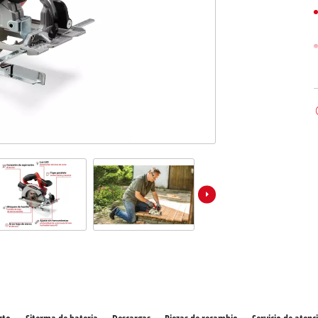
los productos Power X-Change
ientas Power X-Change
Aspiradoras de húmedo/seco
ientas de jardín Power X-Change
Aspiradores de ceniza
Partidores devehiculos
Equipos pulidores
Impacto y destornilladores