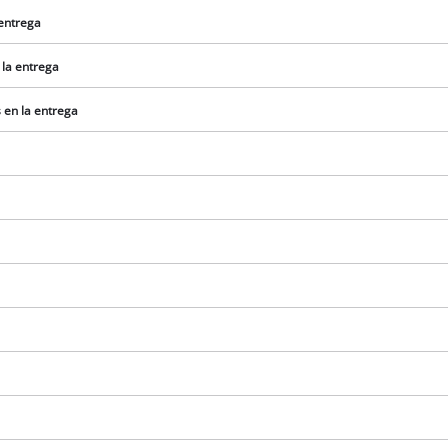
 entrega
 la entrega
 en la entrega
e
¡Necesitamos su consentimiento para
cargar el servicio Google Maps!
This content is not permitted to load due
to trackers that are not disclosed to the