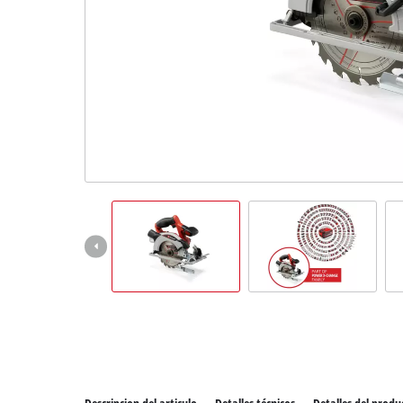
Todos 
Herram
Herram