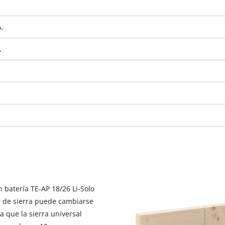
.
.
¡Necesitamos su consentimiento para
n batería TE-AP 18/26 Li-Solo
cargar el servicio Google Maps!
ja de sierra puede cambiarse
This content is not permitted to load due
a que la sierra universal
to trackers that are not disclosed to the