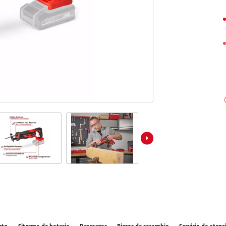
los productos Power X-Change
ientas Power X-Change
Aspiradoras de húmedo/seco
ientas de jardín Power X-Change
Aspiradores de ceniza
Partidores devehiculos
Equipos pulidores
Impacto y destornilladores