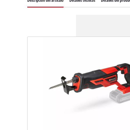
Descripcion del articulo
Detalles técnicos
Detalles del produ