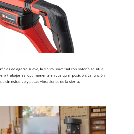
icies de agarre suave, la sierra universal con batería se sitúa
a trabajar así óptimamente en cualquier posición. La función
o sin esfuerzo y pocas vibraciones de la sierra.