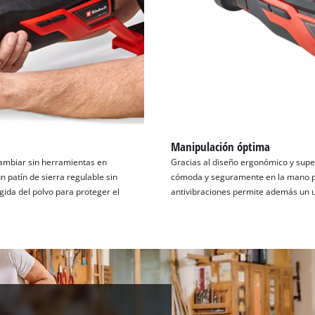
Manipulación óptima
ambiar sin herramientas en
Gracias al diseño ergonómico y superf
n patín de sierra regulable sin
cómoda y seguramente en la mano par
gida del polvo para proteger el
antivibraciones permite además un us