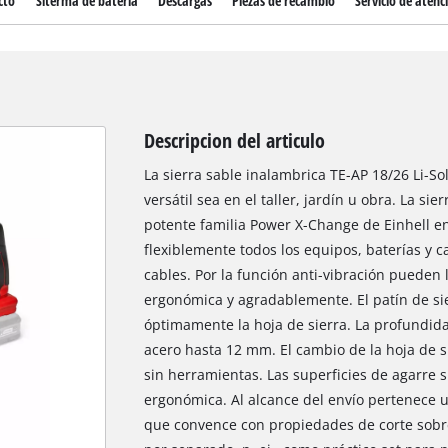
cto
Siterma de bateria
Descargas
Piezas de recambio
Servicio de atenci
Descripcion del articulo
La sierra sable inalambrica TE-AP 18/26 Li-So
versátil sea en el taller, jardín u obra. La s
potente familia Power X-Change de Einhell e
flexiblemente todos los equipos, baterías y c
cables. Por la función anti-vibración pueden
ergonómica y agradablemente. El patín de si
óptimamente la hoja de sierra. La profundi
acero hasta 12 mm. El cambio de la hoja de si
sin herramientas. Las superficies de agarre
ergonómica. Al alcance del envío pertenece u
que convence con propiedades de corte sobre