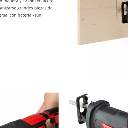
en madera y 12 mm en acero.
visitor. The website owner needs to setup
anizarse grandes piezas de
the site with their CMP to add this content
to the list of technologies used.
rsal con batería - ¡un
Powered by
Usercentrics Consent
Management Platform