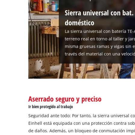
Sierra universal con bat.
doméstico
La sierra universal con batería TE-
terreno real en torno al taller y ja
misma gruesas ramas y vigas sin e
través del material con una velocid
Aserrado seguro y preciso
Ir bien protegido al trabajo
Seguridad ante todo: Por tanto, la sierra universal c
Einhell está equipada con una protección contra so
de daños. Además, un bloqueo de conmutación impide