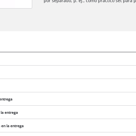
por separado, p. ej., como práctico set para p
 entrega
 la entrega
 en la entrega