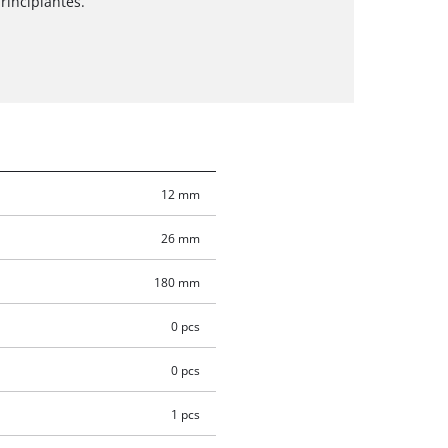
rincipiantes.
12 mm
26 mm
180 mm
0 pcs
0 pcs
1 pcs