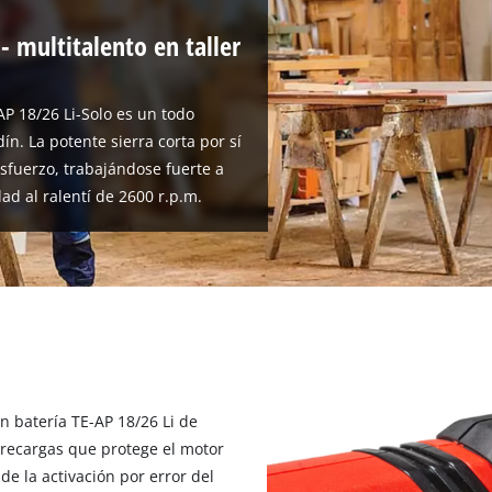
 - multitalento en taller
AP 18/26 Li-Solo es un todo
rdín. La potente sierra corta por sí
sfuerzo, trabajándose fuerte a
ad al ralentí de 2600 r.p.m.
on batería TE-AP 18/26 Li de
brecargas que protege el motor
 la activación por error del