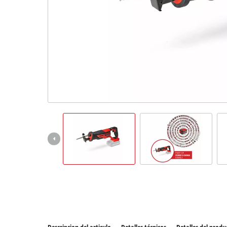
Todos 
Herram
Herram