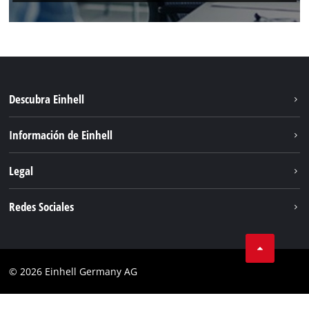
Descubra Einhell
Sostenibilidad
Información de Einhell
Sistema de baterias
Sobre nosotros
Legal
Servicio
Einhell global
Privacidad de los datos
Redes Sociales
Aviso legal
Cumplimiento
© 2026 Einhell Germany AG