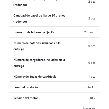
2 pcs
bucle. El asa larga plegable facilita el transporte de la lijadora
(redondo)
en seco y su almacenamiento en un espacio mínimo, y la
extensión de aluminio con asa adicional también puede
Cantidad de papel de lija de 80 granos
2 pcs
extraerse. El producto se suministra con una manguera de
(redondo)
extensión con pie integrado, una bolsa para el polvo con
Diámetro de la base de lijación
225 mm
cierre rápido y arnés, además de seis hojas de papel de lija,
una malla abrasiva y un adaptador para conectar una
Número de baterías incluidas en la
aspiradora adecuada. El producto se suministra en un
0 pcs
entrega
práctico maletín de transporte, pero sin batería ni cargador.
Estos están disponibles por separado.
Número de cargadores incluidos en la
0 pcs
entrega
Número de líneas de cuadrícula
1 pcs
Peso del producto
3.62 kg
Tensión del motor
18 V
Motor de