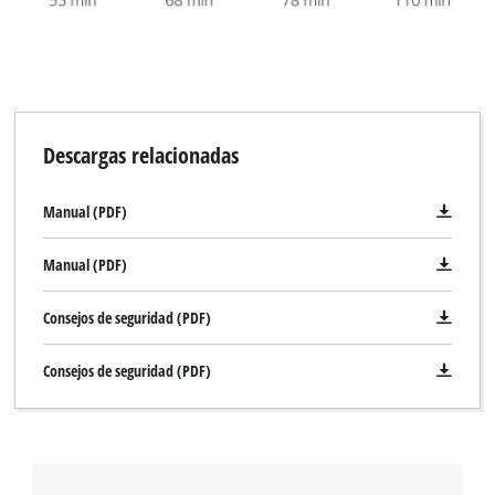
Descargas relacionadas
¡Necesitamos su consentimiento para
Manual (PDF)
cargar el servicio Google Maps!
This content is not permitted to load due
Manual (PDF)
to trackers that are not disclosed to the
visitor. The website owner needs to setup
Consejos de seguridad (PDF)
the site with their CMP to add this content
to the list of technologies used.
Consejos de seguridad (PDF)
Powered by
Usercentrics Consent
Management Platform