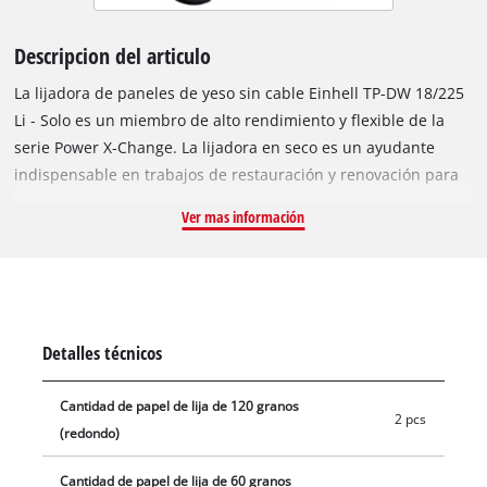
Descripcion del articulo
La lijadora de paneles de yeso sin cable Einhell TP-DW 18/225
Li - Solo es un miembro de alto rendimiento y flexible de la
serie Power X-Change. La lijadora en seco es un ayudante
indispensable en trabajos de restauración y renovación para
el lijado de yeso y placas de yeso en techos y paredes. La
Ver mas información
regulación electrónica de la velocidad permite adaptar la
herramienta al material y a la aplicación durante el trabajo. La
lijadora eléctrica sin cable para paredes de yeso es fácil de
trabajar y cómoda de usar en servicio continuo gracias al
interruptor de función con botón de bloqueo y a las
Detalles técnicos
superficies de agarre suave. El sistema de aspiración de polvo
integrado mantiene limpio el lugar de trabajo y el anillo de
Cantidad de papel de lija de 120 granos
cepillos se puede girar con flexibilidad. El plato lijador con
2 pcs
(redondo)
resorte garantiza un contacto óptimo con la pared o el techo.
El disco de lijado cuenta con una micro fijación de gancho y
Cantidad de papel de lija de 60 granos