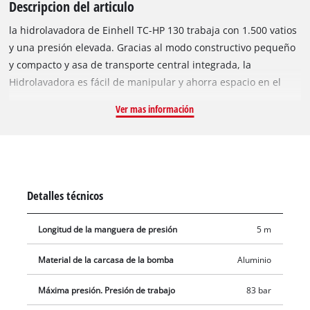
Descripcion del articulo
la hidrolavadora de Einhell TC-HP 130 trabaja con 1.500 vatios
y una presión elevada. Gracias al modo constructivo pequeño
y compacto y asa de transporte central integrada, la
Hidrolavadora es fácil de manipular y ahorra espacio en el
almacenamiento. La Hidrolavadora se enciende y apaga
Ver mas información
automáticamente y es apropiada e ideal para uso móvil
gracias a su pequeño peso, para la limpieza rápida de
superficies ligeramente sucias con elevado caudal. La
conexión de agua está equipada con un filtro integrado. La
Hidrolavadora aporta flexibilidad de uso gracias al sistema de
Detalles técnicos
acoplamiento rápido modular, la presión y la intensidad del
chorro de agua se regula a través de boquillas. Además, se
Longitud de la manguera de presión
5 m
ofrecen múltiples posibilidades de almacenamiento para
boquillas, pistola y otros accesorios. La entrega incluye
Material de la carcasa de la bomba
Aluminio
pistola, tubo flexible de presión, lanza, boquilla puntual y de
chorro ancho, boquilla rotativa, cepillo y contenedor de
Máxima presión. Presión de trabajo
83 bar
agente pulverizador.