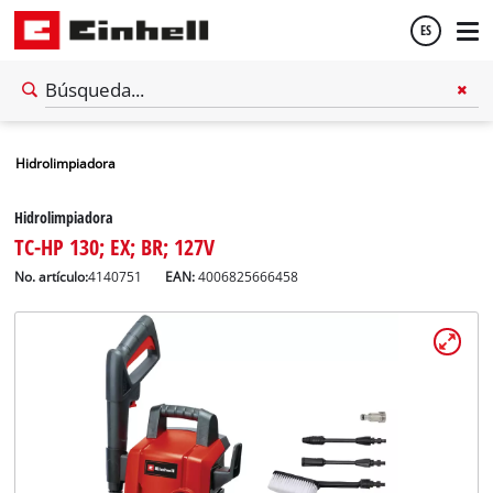
ES
Español
Hidrolimpiadora
English
Hidrolimpiadora
TC-HP 130; EX; BR; 127V
No. artículo:
4140751
EAN:
4006825666458