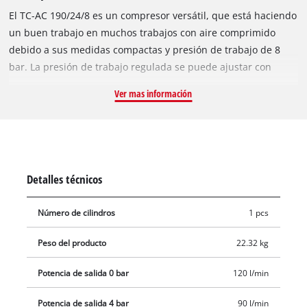
El TC-AC 190/24/8 es un compresor versátil, que está haciendo
un buen trabajo en muchos trabajos con aire comprimido
debido a sus medidas compactas y presión de trabajo de 8
bar. La presión de trabajo regulada se puede ajustar con
precisión con el regulador de presión y se muestra en el
Ver mas información
manómetro. A través del acoplamiento de liberación rápida,
varias herramientas de aire comprimido se pueden conectar
rápidamente y sin herramientas. El tanque de 24 litros tiene
por lo tanto suficientes reservas de aire. La bomba de
lubricación de aceite salva la durabilidad del compresor. La
Detalles técnicos
seguridad del operador se proporciona de manera óptima
gracias a una válvula de retención y una válvula de seguridad.
Número de cilindros
1 pcs
El condensado se puede drenar del recipiente de forma
cómoda y adecuada mediante un tornillo de drenaje. El pie
Peso del producto
22.32 kg
antivibratorio evita las vibraciones y reduce el ruido. La barra
de sujeción y las dos ruedas de goma garantizan una
Potencia de salida 0 bar
120 l/min
movilidad rápida y un transporte sencillo. Hay una garantía de
Potencia de salida 4 bar
90 l/min
10 años contra la corrosión por perforación del tanque.