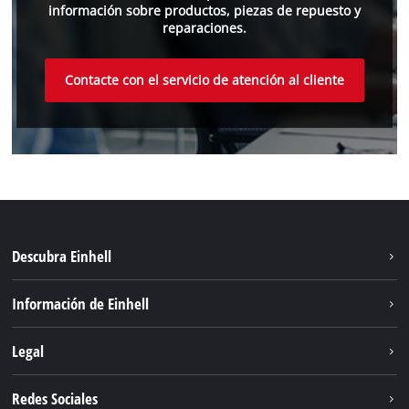
información sobre productos, piezas de repuesto y
reparaciones.
Contacte con el servicio de atención al cliente
Descubra Einhell
Sostenibilidad
Información de Einhell
Sistema de baterias
Sobre nosotros
Legal
Servicio
Einhell global
Privacidad de los datos
Redes Sociales