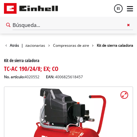
ES
Español
Maquinas estacionarias
Atrás
|
Compresoras de aire
Kit de sierra caladora
English
Kit de sierra caladora
TC-AC 190/24/8; EX; CO
No. artículo:
4020552
EAN:
4006825618457