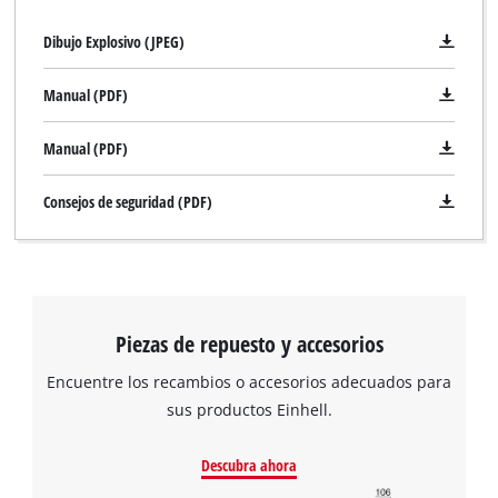
Dibujo Explosivo (JPEG)
Manual (PDF)
Manual (PDF)
Consejos de seguridad (PDF)
¡Necesitamos su consentimiento para
cargar el servicio Google Maps!
Piezas de repuesto y accesorios
This content is not permitted to load due
to trackers that are not disclosed to the
Encuentre los recambios o accesorios adecuados para
visitor. The website owner needs to setup
sus productos Einhell.
the site with their CMP to add this content
to the list of technologies used.
Descubra ahora
Powered by
Usercentrics Consent