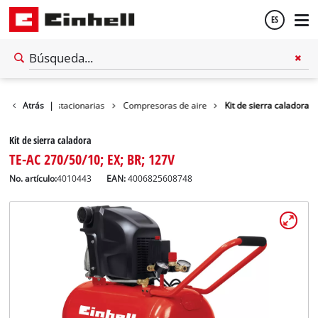
ES
Español
Maquinas estacionarias
Atrás
|
Compresoras de aire
Kit de sierra caladora
English
Kit de sierra caladora
TE-AC 270/50/10; EX; BR; 127V
No. artículo:
4010443
EAN:
4006825608748