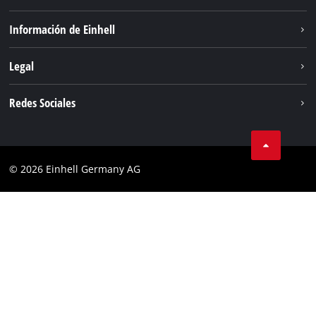
Sostenibilidad
Información de Einhell
Sistema de baterias
Sobre nosotros
Legal
Servicio
Einhell global
Privacidad de los datos
Redes Sociales
Aviso legal
Cumplimiento
© 2026 Einhell Germany AG