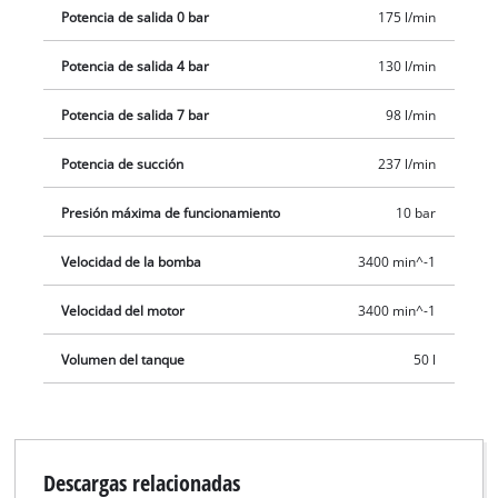
Potencia de salida 0 bar
175 l/min
funcionamiento seguro del TE-AC 270/50/10, mientras que las
ruedas grandes y el estribo de sujeción aseguran un fácil
Potencia de salida 4 bar
130 l/min
transporte. La caldera robusta y duradera tiene una garantía
de 10 años contra la corrosión.
Potencia de salida 7 bar
98 l/min
Potencia de succión
237 l/min
Presión máxima de funcionamiento
10 bar
Velocidad de la bomba
3400 min^-1
Velocidad del motor
3400 min^-1
Volumen del tanque
50 l
Descargas relacionadas