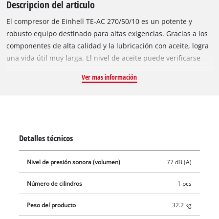
Descripcion del articulo
El compresor de Einhell TE-AC 270/50/10 es un potente y
robusto equipo destinado para altas exigencias. Gracias a los
componentes de alta calidad y la lubricación con aceite, logra
una vida útil muy larga. El nivel de aceite puede verificarse
convenientemente a través de una mirilla. Por medio de un
Ver mas información
reductor de presión, la presión de trabajo de hasta 10 bares
se puede ajustar a muchas aplicaciones. Gracias a un
volumen de caldera de 50 litros, el compresor mantiene
suficientes reservas de aire comprimido listas para cualquier
aplicación. La presión de trabajo regulada del TE-AC 270/50/10
Detalles técnicos
se puede leer cómodamente en el manómetro de gran
tamaño y se puede eliminar mediante un acoplamiento
Nivel de presión sonora (volumen)
77 dB (A)
rápido. Para trabajar con una presión de caldera no regulada
hay disponible también un manómetro y un acoplamiento
Número de cilindros
1 pcs
rápido. El práctico tornillo de drenaje para la purga del
condensado permite un mantenimiento conveniente. La
Peso del producto
32.2 kg
válvula de retención y la válvula de seguridad garantizan el