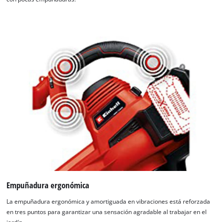
¡Necesitamos su consentimiento para
cargar el servicio Google Maps!
This content is not permitted to load due
to trackers that are not disclosed to the
visitor. The website owner needs to setup
the site with their CMP to add this content
Empuñadura ergonómica
to the list of technologies used.
La empuñadura ergonómica y amortiguada en vibraciones está reforzada
Powered by
Usercentrics Consent
en tres puntos para garantizar una sensación agradable al trabajar en el
Management Platform