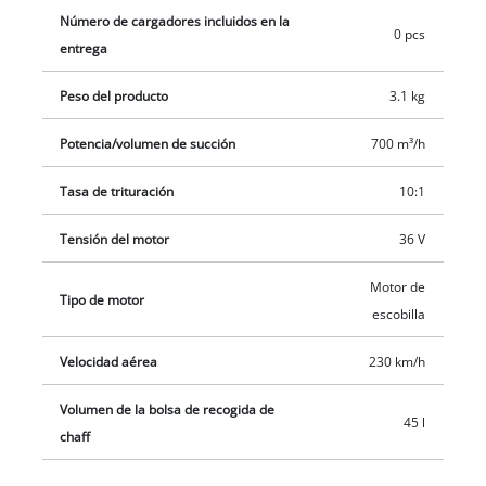
Número de cargadores incluidos en la
electrónica permite encenderlo según sus preferencias. El
0 pcs
entrega
mango ergonómico con agarre suave y función antivibración,
el mango adicional ajustable y la correa de transporte
Peso del producto
3.1 kg
ajustable hacen que el aspirador de hojas inalámbrico sea
especialmente cómodo para trabajar. Además, las dos ruedas
Potencia/volumen de succión
700 m³/h
guía son regulables en altura. La abertura de limpieza está
equipada con un interruptor de seguridad. La aspiradora de
Tasa de trituración
10:1
hojas inalámbrica tiene una bolsa colectora de 45 l con una
Tensión del motor
36 V
ventana para que siempre pueda ver qué tan llena está.
Motor de
Tipo de motor
escobilla
Velocidad aérea
230 km/h
Volumen de la bolsa de recogida de
45 l
chaff