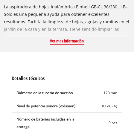
La aspiradora de hojas inalámbrica Einhell GE-CL 36/230 Li E-
Solo es una pequeña ayuda para obtener excelentes
resultados. Facilita la limpieza de hojas, agujas y ramitas en el
jardín de la casa y en la terraza. Tiene sentido limpiar las
hojas y otros materiales orgánicos no solo por la apariencia:
Ver mas información
no debe subestimarse el riesgo de resbalones en caminos
pavimentados, el patio o el jardín, especialmente en otoño y
primavera. Como miembro de la familia Power X-Change, la
aspiradora de hojas inalámbrica le permite aprovechar al
máximo la flexibilidad total de la familia de baterías
Detalles técnicos
recargables de alto rendimiento: cada batería recargable PXC
se puede combinar con todos los dispositivos del sistema. Se
Diámetro de la tubería de succión
120 mm
requieren dos baterías de 18 V para su funcionamiento. Están
disponibles por separado, por ejemplo, como un práctico set
Nivel de potencia sonora (volumen)
103 dB (A)
de iniciación. La conversión de un tubo de succión ancho a un
tubo de soplador estrecho, ambos entregados con el
Número de baterías incluidas en la
0 pcs
producto, no requiere herramientas. Para máxima potencia de
entrega
soplado, hay un interruptor turbo integrado. La velocidad