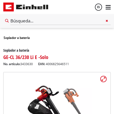
ES
Español
Soplador a batería
English
Soplador a batería
GE-CL 36/230 Li E -Solo
No. artículo:
3433630
EAN:
4006825646511