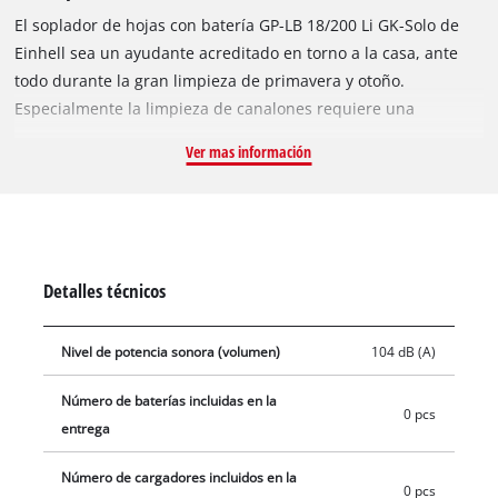
El soplador de hojas con batería GP-LB 18/200 Li GK-Solo de
Einhell sea un ayudante acreditado en torno a la casa, ante
todo durante la gran limpieza de primavera y otoño.
Especialmente la limpieza de canalones requiere una
atención especial: en primavera y otoño es el mejor tiempo
Ver mas información
para ello. En particular, los canalones ya deben estar libres al
inicio del invierno para no atascarse en el curso de hielo,
helada y deshielo subsiguiente. En el envío del soplador de
hojas con batería GP-LB 18/200 Li GK-Solo está contenido un
set de limpieza de canalones especial de 5 piezas, que puede
Detalles técnicos
montarse sin herramientas y ofrece ayuda valiosa al limpiar
los canalones. Como miembro de la familia Power X-Change,
Nivel de potencia sonora (volumen)
104 dB (A)
todas las baterías de la serie del sistema se pueden combinar
con el soplador de hojas. Para funcionar es necesaria una
Número de baterías incluidas en la
batería de 18 V. La entrega se realiza sin la batería ni el
0 pcs
entrega
cargador, estos se pueden adquirir por separado, por
ejemplo, como un práctico set para principiantes. El soplador
Número de cargadores incluidos en la
0 pcs
de hojas con batería es considerablemente más silencioso