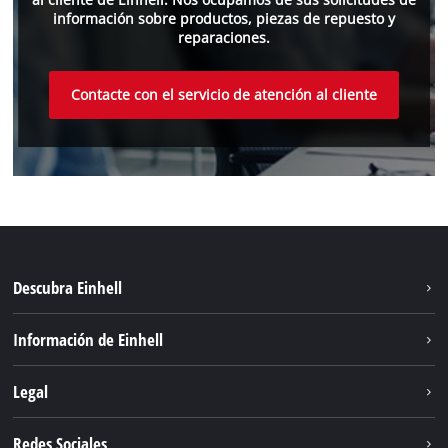
información sobre productos, piezas de repuesto y
reparaciones.
Contacte con el servicio de atención al cliente
Descubra Einhell
Sostenibilidad
Información de Einhell
Sistema de baterias
Sobre nosotros
Legal
Servicio
Einhell global
Privacidad de los datos
Redes Sociales