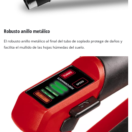
¡Necesitamos su consentimiento para
Robusto anillo metálico
cargar el servicio Google Maps!
El robusto anillo metálico al final del tubo de soplado protege de daños y
This content is not permitted to load due
facilita el mullido de las hojas húmedas del suelo.
to trackers that are not disclosed to the
visitor. The website owner needs to setup
the site with their CMP to add this content
to the list of technologies used.
Powered by
Usercentrics Consent
Management Platform