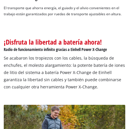
El transporte que ahorra energía, el guiado y el alivio convenientes en el
trabajo están garantizados por ruedas de transporte ajustables en altura.
¡Necesitamos su consentimiento para
cargar el servicio Google Maps!
This content is not permitted to load due
¡Disfruta la libertad a batería ahora!
to trackers that are not disclosed to the
visitor. The website owner needs to setup
Radio de funcionamiento infinito gracias a Einhell Power X-Change
the site with their CMP to add this content
Se acabaron los tropiezos con los cables, la búsqueda de
to the list of technologies used.
enchufes, el molesto alargamiento: la potente batería de iones
Powered by
Usercentrics Consent
de litio del sistema a batería Power X-Change de Einhell
Management Platform
garantiza la libertad sin cables y también puede combinarse
con cualquier otra herramienta Power X-Change.