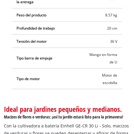
la entrega
transporte de altura ajustable. El interruptor de seguridad de
dos puntos proporciona seguridad adicional. Este producto no
Peso del producto
8.57 kg
incluye baterías ni cargadores. Estos se venden por separado.
Profundidad de trabajo
20 cm
Tensión del motor
36 V
Mango en forma
Tipo barra de empuje
de U
Motor de
Tipo de motor
escobilla
Ideal para jardines pequeños y medianos.
Macizos de flores o verduras: ¡así tu jardín estará listo para la primavera!
Con la cultivadora a batería Einhell GE-CR 30 Li - Solo, macizos
de verduras y flores se pueden desenterrar y aflojar de forma