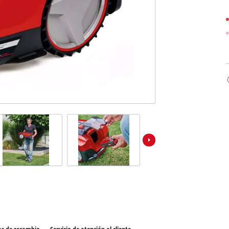
los productos Power X-Change
ientas Power X-Change
Aspiradoras de húmedo/seco
ientas de jardín Power X-Change
Aspiradores de ceniza
Partidores devehiculos
Equipos pulidores
Impacto y destornilladores