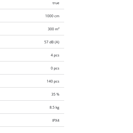
true
1000 cm
300 m²
57 dB (A)
4 pcs
0 pcs
140 pcs
35 %
8.5 kg
IPX4