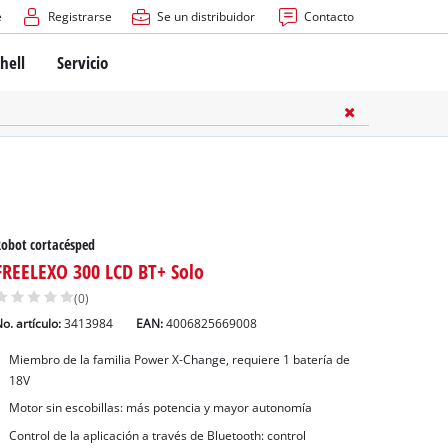
e
Registrarse
Se un distribuidor
Contacto
hell
Servicio
obot cortacésped
FREELEXO 300 LCD BT+ Solo
(0)
o. artículo:
3413984
EAN:
4006825669008
Miembro de la familia Power X-Change, requiere 1 batería de
18V
Motor sin escobillas: más potencia y mayor autonomía
Control de la aplicación a través de Bluetooth: control