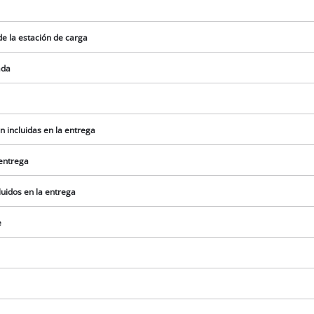
¡Necesitamos su consentimiento para
de la estación de carga
cargar el servicio Google Maps!
ada
This content is not permitted to load due
to trackers that are not disclosed to the
visitor. The website owner needs to setup
the site with their CMP to add this content
 incluidas en la entrega
to the list of technologies used.
Powered by
Usercentrics Consent
 entrega
Management Platform
uidos en la entrega
e