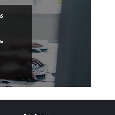
as
a
de