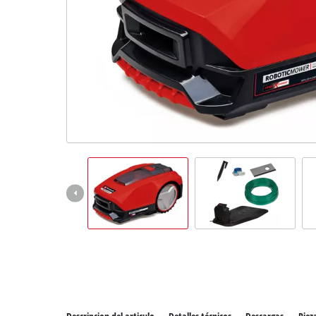
Todos 
Herram
Herram