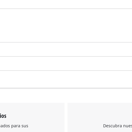
ios
uados para sus
Descubra nuest