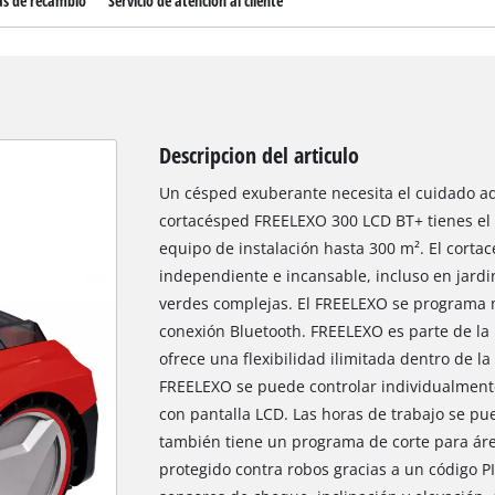
as de recambio
Servicio de atención al cliente
Descripcion del articulo
Un césped exuberante necesita el cuidado ade
cortacésped FREELEXO 300 LCD BT+ tienes el 
equipo de instalación hasta 300 m². El corta
independiente e incansable, incluso en jardi
verdes complejas. El FREELEXO se programa m
conexión Bluetooth. FREELEXO es parte de la
ofrece una flexibilidad ilimitada dentro de la
FREELEXO se puede controlar individualmente 
con pantalla LCD. Las horas de trabajo se p
también tiene un programa de corte para áre
protegido contra robos gracias a un código 