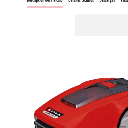
Descripcion del articulo
Detalles técnicos
Descargas
Piez