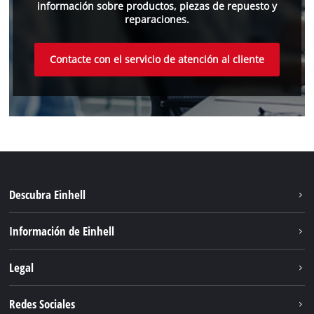
información sobre productos, piezas de repuesto y
reparaciones.
Contacte con el servicio de atención al cliente
Descubra Einhell
Sostenibilidad
Información de Einhell
Sistema de baterias
Sobre nosotros
Legal
Servicio
Einhell global
Privacidad de los datos
Redes Sociales