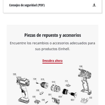
cargar el servicio Google Maps!
Consejos de seguridad (PDF)
This content is not permitted to load due
to trackers that are not disclosed to the
visitor. The website owner needs to setup
the site with their CMP to add this content
to the list of technologies used.
Piezas de repuesto y accesorios
Powered by
Usercentrics Consent
Encuentre los recambios o accesorios adecuados para
Management Platform
sus productos Einhell.
Descubra ahora