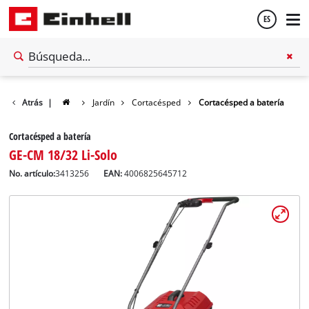
ES
Español
Atrás
|
Jardín
Cortacésped
Cortacésped a batería
English
Cortacésped a batería
GE-CM 18/32 Li-Solo
No. artículo:
3413256
EAN:
4006825645712