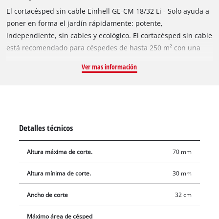
El cortacésped sin cable Einhell GE-CM 18/32 Li - Solo ayuda a
poner en forma el jardín rápidamente: potente,
independiente, sin cables y ecológico. El cortacésped sin cable
está recomendado para céspedes de hasta 250 m² con una
anchura de corte de 30 cm. El cortacésped tiene un motor sin
Ver mas información
escobillas Einhell y una carcasa de plástico de alta calidad
resistente a los impactos. El motor sin escobillas del
cortacésped inalámbrico proporciona más potencia y funciona
durante más tiempo que un motor convencional de escobillas
de carbón. Para un corte práctico, dispone de un ajuste de la
Detalles técnicos
altura de corte axial de 3 niveles. El mango largo plegable con
empuñadura blanda permite guardarlo en un espacio
Altura máxima de corte.
70 mm
mínimo. Para facilitar el transporte hay un asa de transporte
integrada. La cesta de recogida de hierba tiene una capacidad
Altura mínima de corte.
30 mm
de 25 litros. Las grandes ruedas reducen la tensión en el
césped mientras se corta. La batería y el cargador no se
Ancho de corte
32 cm
incluyen en la entrega y están disponibles por separado.
Máximo área de césped