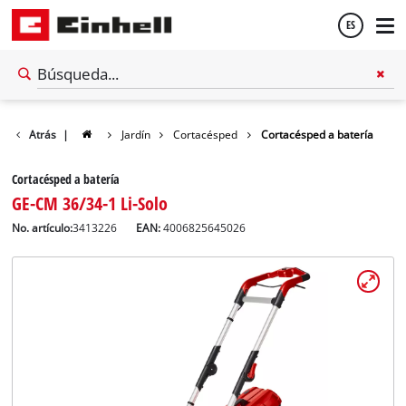
ES
Español
Atrás
|
Jardín
Cortacésped
Cortacésped a batería
English
Cortacésped a batería
GE-CM 36/34-1 Li-Solo
No. artículo:
3413226
EAN:
4006825645026