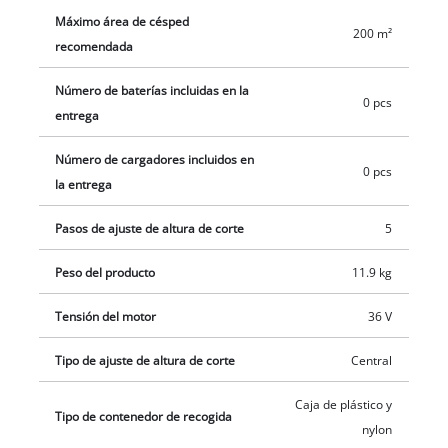
césped. Para el funcionamiento del cortacésped inalámbrico
Máximo área de césped
200 m²
se requieren dos baterías PXC de 18 V. Las baterías y el
recomendada
cargador están disponibles por separado, por ejemplo, en un
Número de baterías incluidas en la
práctico kit de inicio.
0 pcs
entrega
Número de cargadores incluidos en
0 pcs
la entrega
Pasos de ajuste de altura de corte
5
Peso del producto
11.9 kg
Tensión del motor
36 V
Tipo de ajuste de altura de corte
Central
Caja de plástico y
Tipo de contenedor de recogida
nylon