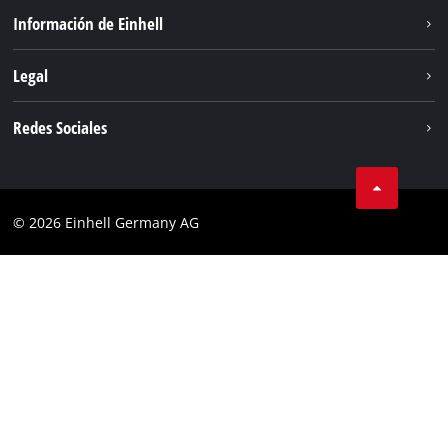
Sostenibilidad
Información de Einhell
Sistema de baterias
Sobre nosotros
Legal
Servicio
Einhell global
Privacidad de los datos
Redes Sociales
Aviso legal
Cumplimiento
© 2026 Einhell Germany AG