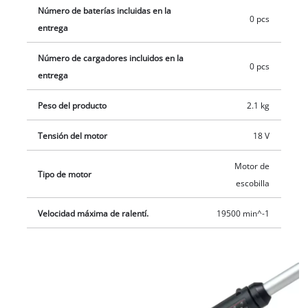
Número de baterías incluidas en la
En el alcance del envío está contenida una bobina de hilo (5m)
0 pcs
entrega
con seguimiento de hilo totalmente automático. La entrega se
realiza sin batería ni cargador. Estos son adquiribles por
Número de cargadores incluidos en la
separado, p. ej. como práctico set para principiantes Power X-
0 pcs
entrega
Change. Para el funcionamiento de la recortadora de césped
con batería es necesaria una batería PXC de 18 V.
Peso del producto
2.1 kg
Tensión del motor
18 V
Motor de
Tipo de motor
escobilla
Velocidad máxima de ralentí.
19500 min^-1