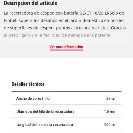
Descripcion del articulo
La recortadora de césped con batería GE-CT 18/28 Li-Solo de
Einhell supera los desafíos en el jardín doméstico en bordes
de superficies de césped, puntos estrechos o aristas. Gracias
al peso ligero y a la facilidad de manejo de la potente
recortadora Power X-Change, estos puntos problemáticos se
Ver mas información
pueden trabajar sin esfuerzo. Las baterías con celdas de iones
de litio de alta calidad se pueden combinar con todos los
miembros de la familia Power X-Change. La recortadora de
césped con batería es cómoda en el manejo por la
empuñadura regulable continua y el agarre suave para la
Detalles técnicos
comodidad perfecta. Por medio del larguero de guiado
telescópico continuo puede adaptarse la altura
Ancho de corte (hilo)
28 cm
individualmente al tamaño del usuario. El cabezal motor
inclinable a 3 niveles es giratorio en 180º, de modo que
Diámetro del hilo de la recortadora
1.6 mm
también se puedan trabajar superficies verticales y aristas de
césped de forma flexible y cómoda. Durante el uso, el
Longitud del hilo de la recortadora
500 cm
protector de flores protege las plantas y árboles de deterioros.