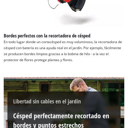
¡Necesitamos su consentimiento para
cargar el servicio Google Maps!
Bordes perfectos con la recortadora de césped
This content is not permitted to load due
to trackers that are not disclosed to the
En todo lugar donde un cortacésped es muy voluminoso, la recortadora de
visitor. The website owner needs to setup
césped con batería es una ayuda real en el jardín. Por ejemplo, fácilmente
the site with their CMP to add this content
se producen bordes limpios gracias a la bobina de hilo - a la vez el
to the list of technologies used.
protector de flores protege plantas y flores.
Powered by
Usercentrics Consent
Management Platform
Libertad sin cables en el jardín
Césped perfectamente recortado en
bordes y puntos estrechos