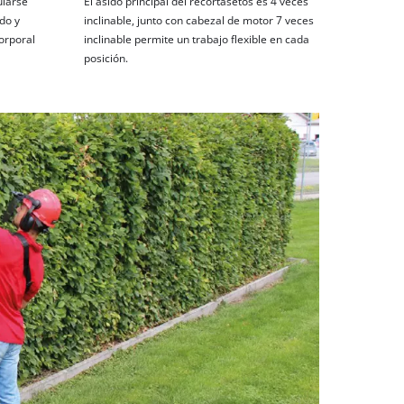
ularse
El asido principal del recortasetos es 4 veces
ido y
inclinable, junto con cabezal de motor 7 veces
orporal
inclinable permite un trabajo flexible en cada
posición.