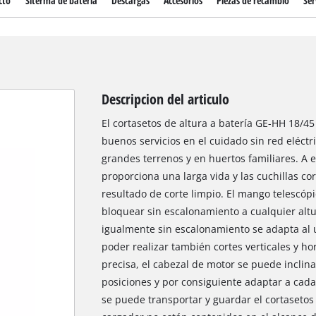
cto
Siterma de bateria
Descargas
Accesorios
Piezas de recambio
Ser
Descripcion del articulo
El cortasetos de altura a batería GE-HH 18/4
buenos servicios en el cuidado sin red eléctr
grandes terrenos y en huertos familiares. A 
proporciona una larga vida y las cuchillas co
resultado de corte limpio. El mango telescóp
bloquear sin escalonamiento a cualquier altur
igualmente sin escalonamiento se adapta al u
poder realizar también cortes verticales y hor
precisa, el cabezal de motor se puede inclinar
posiciones y por consiguiente adaptar a cada 
se puede transportar y guardar el cortasetos