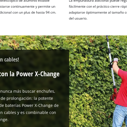
telescópico de aluminio estable
La empuñadura adicional puede reg
starse continuamente y permite un
fácilmente con el práctico cierre ráp
dicional con un plus de hasta 94 cm.
adaptarse óptimamente al tamaño c
del usuario.
n cables!
 con la Power X-Change
 nunca más buscar enchufes,
 de prolongación: la potente
a de baterías Power X-Change de
in cables y es combinable con
ange.