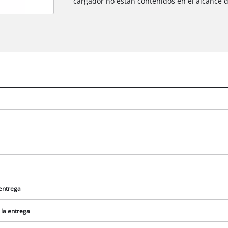
cargador no están contenidos en el alcance d
 entrega
 la entrega