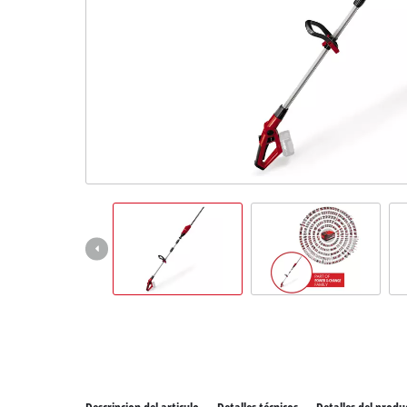
Todos 
Herram
Herram