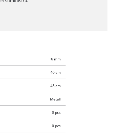
el suministro.
16 mm
40 cm
45 cm
Metall
0 pcs
0 pcs