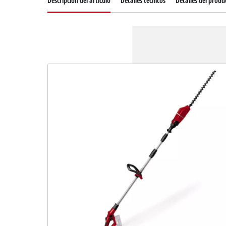
Descripcion del articulo
Detalles técnicos
Detalles del produ