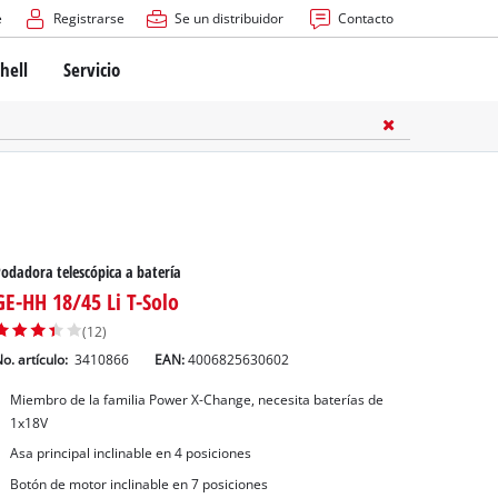
e
Registrarse
Se un distribuidor
Contacto
hell
Servicio
odadora telescópica a batería
GE-HH 18/45 Li T-Solo
(12)
o. artículo:
3410866
EAN:
4006825630602
Miembro de la familia Power X-Change, necesita baterías de
1x18V
Asa principal inclinable en 4 posiciones
Botón de motor inclinable en 7 posiciones