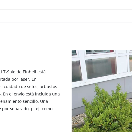
i T-Solo de Einhell está
rtada por láser. En
l cuidado de setos, arbustos
 En el envío está incluida una
cenamiento sencillo. Una
¡Necesitamos su consentimiento para
 por separado, p. ej. como
cargar el servicio Google Maps!
This content is not permitted to load due
to trackers that are not disclosed to the