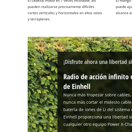
El cabezal motor es 7 veces inclinable, así
El mango 
pueden realizarse precisamente difíciles
puede aju
cortes verticales y horizontales en altos setos
alcance a
y terraplenes.
¡Disfrute ahora una libertad si
Radio de acción infinito
de Einhell
Nunca más tropezar sobre cables,
nunca más cortar el molesto cable
batería de iones de Li del sistem
Einhell proporciona una libertad s
cualquier otro equipo Power X-Ch