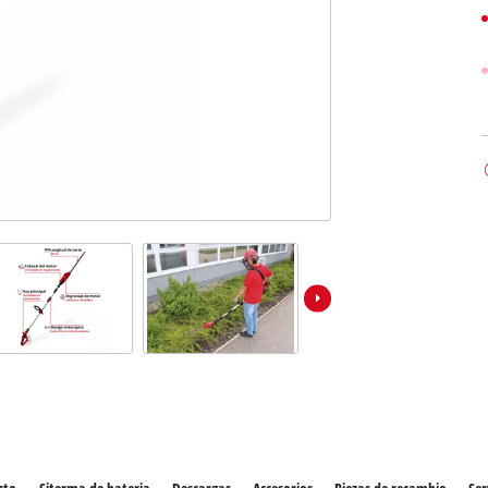
los productos Power X-Change
ientas Power X-Change
Aspiradoras de húmedo/seco
ientas de jardín Power X-Change
Aspiradores de ceniza
Partidores devehiculos
Equipos pulidores
Impacto y destornilladores