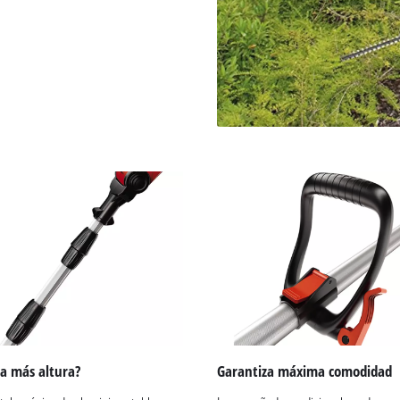
visitor. The website owner needs to setup
the site with their CMP to add this content
to the list of technologies used.
Powered by
Usercentrics Consent
Management Platform
a más altura?
Garantiza máxima comodidad