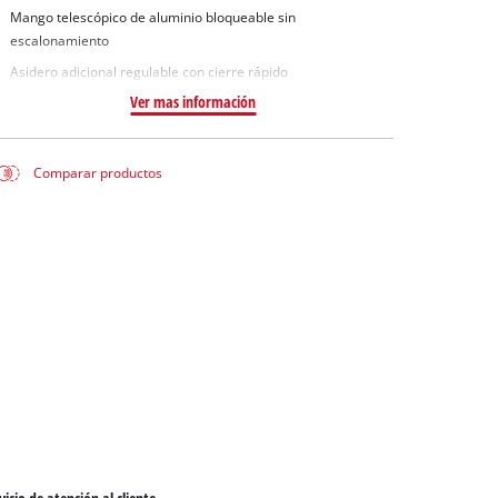
Mango telescópico de aluminio bloqueable sin
escalonamiento
Asidero adicional regulable con cierre rápido
Ver mas información
Comparar productos