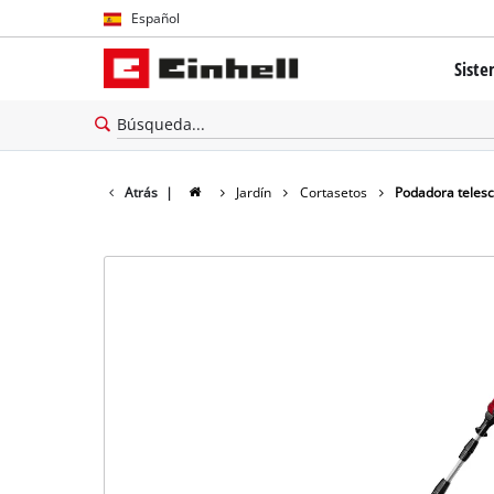
Español
Español
Siste
English
El sis
Tecnolo
Atrás
|
Jardín
Cortasetos
Podadora telesc
Brushl
Batería
cerca 
Todos 
Herram
Herram