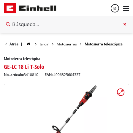
ES
Español
Atrás
|
Jardín
Motosierras
Motosierra telescópica
English
Motosierra telescópica
GE-LC 18 Li T-Solo
No. artículo:
3410810
EAN:
4006825604337