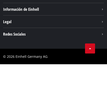
Sostenibilidad
Información de Einhell
Sistema de baterias
Sobre nosotros
Legal
Servicio
Einhell global
Privacidad de los datos
Redes Sociales
Aviso legal
Cumplimiento
© 2026 Einhell Germany AG