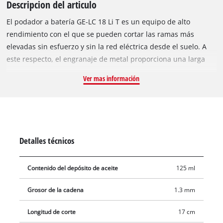
Descripcion del articulo
El podador a batería GE-LC 18 Li T es un equipo de alto
rendimiento con el que se pueden cortar las ramas más
elevadas sin esfuerzo y sin la red eléctrica desde el suelo. A
este respecto, el engranaje de metal proporciona una larga
vida útil y la espada de calidad OREGON y la cadena OREGON
Ver mas información
proporcionan resultados de corte limpios. El mango
telescópico bloqueable sin escalonamiento de 880 mm a 1820
mm se puede ajustar con precisión de ajuste a la altura de
trabajo deseada. El asidero adicional regulable eventualmente
sin escalonamiento se adapta a cada usuario con el práctico
Detalles técnicos
cierre rápido. La pieza adicional giratoria en 90º proporciona
en este caso cortes horizontales sin esfuerzo. Para poder
Contenido del depósito de aceite
125 ml
realizar también cortes difíciles a la altura de forma limpia y
precisa, el cabezal de motor se puede inclinar en 7 posiciones
Grosor de la cadena
1.3 mm
y el asidero en 4 posiciones y por consiguiente adaptar a
cualquier situación de trabajo. El tope de garras impide en
Longitud de corte
17 cm
este caso un deslizamiento al serrar. La lubricación