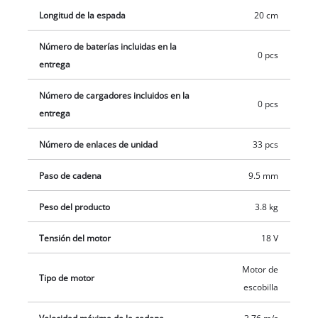
automática de cadena a través de un recipiente de aceite
Longitud de la espada
20 cm
abastece la cadena OREGON con la lubricación necesaria. En
Número de baterías incluidas en la
caso de necesidad, gracias a la práctica tensión de cadena se
0 pcs
entrega
puede tensar y cambiar sin herramientas. A este respecto, un
perno colector de cadena impide de forma fiable el
Número de cargadores incluidos en la
deslizamiento indeseado de la cadena de la espada. La
0 pcs
entrega
batería y el cargador no están contenidos en el alcance del
suministro.
Número de enlaces de unidad
33 pcs
Paso de cadena
9.5 mm
Peso del producto
3.8 kg
Tensión del motor
18 V
Motor de
Tipo de motor
escobilla