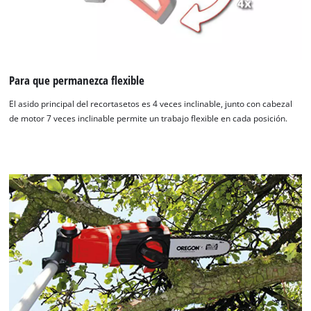
Para que permanezca flexible
El asido principal del recortasetos es 4 veces inclinable, junto con cabezal
de motor 7 veces inclinable permite un trabajo flexible en cada posición.
¡Necesitamos su consentimiento para
cargar el servicio Google Maps!
This content is not permitted to load due
to trackers that are not disclosed to the
visitor. The website owner needs to setup
the site with their CMP to add this content
to the list of technologies used.
Powered by
Usercentrics Consent
Management Platform