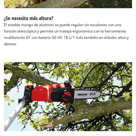
¿Se necesita más altura?
El estable mango de aluminio se puede regular sin escalones con una
función telescópica y permite un trabajo ergonómico con la herramienta
multifunción GT con batería GE-HC 18 Li T-Solo también en árboles altos y
densos.
¡Necesitamos su consentimiento para
cargar el servicio Google Maps!
This content is not permitted to load due
to trackers that are not disclosed to the
visitor. The website owner needs to setup
the site with their CMP to add this content
to the list of technologies used.
Powered by
Usercentrics Consent
Management Platform