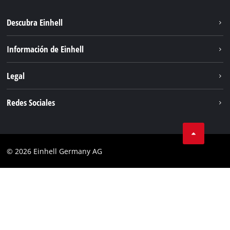
Descubra Einhell
Sostenibilidad
Información de Einhell
Sistema de baterias
Sobre nosotros
Legal
Servicio
Einhell global
Privacidad de los datos
Redes Sociales
Aviso legal
Cumplimiento
© 2026 Einhell Germany AG