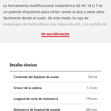
La herramienta multifuncional inalámbrica GE-HC 18 Li T es
un potente dispositivo para cortar ramas al alza y setos altos
fácilmente desde el suelo. De este modo, la caja de
engranajes de metal ofrece una larga vida útil, y la cuchilla de
calidad OREGON y la cadena OREGON aseguran resultados de
Ver mas información
corte limpios. La parte superior es giratoria a 90 ° y permite
cortes horizontales sin esfuerzo. El tope de garras evita
resbalones durante los trabajos de aserrado. La lubricación
automática de la cadena suministra a la cadena de Oregon la
lubricación necesaria por medio de un contenedor de aceite.
Detalles técnicos
Si es necesario, se puede apretar y cambiar con la práctica
tensión de la cadena sin necesidad de herramientas. Un
Contenido del depósito de aceite
125 ml
perno de retención de la cadena evita el deslizamiento no
deseado de la cadena de la cuchilla de manera confiable. Los
Grosor de la cadena
1.3 mm
cuchillos cortadores de setos hechos de corte láser y acero
pulido con diamante aseguran resultados de corte limpios. El
Longitud de corte de motosierra
170 mm
cortasetos se puede transportar de forma segura y cómoda en
Motosierra de longitud de espada
200 mm
la bolsa estable. El mango telescópico infinitamente ajustable