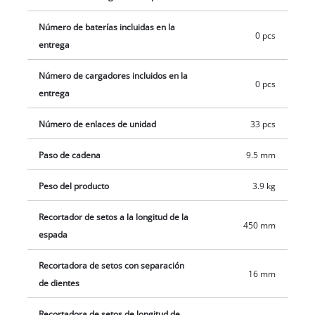
puede ajustarse exactamente de 880 a 1820 mm a la altura de
Número de baterías incluidas en la
trabajo requerida. La empuñadura adicional, también
0 pcs
entrega
infinitamente ajustable, puede adaptarse a cualquier usuario
debido a su práctico bloqueo rápido. Para ejecutar incluso los
Número de cargadores incluidos en la
0 pcs
cortes difíciles en altura de forma limpia y precisa, la cabeza
entrega
del motor puede inclinarse 7 veces y la empuñadura principal
4 veces. Por lo tanto, se pueden ajustar a cada situación de
Número de enlaces de unidad
33 pcs
trabajo. Este producto viene sin batería ni cargador. Las
Paso de cadena
9.5 mm
baterías y cargadores para la gama de productos Power-X-
Change están disponibles por separado.
Peso del producto
3.9 kg
Recortador de setos a la longitud de la
450 mm
espada
Recortadora de setos con separación
16 mm
de dientes
Recortadora de setos de longitud de