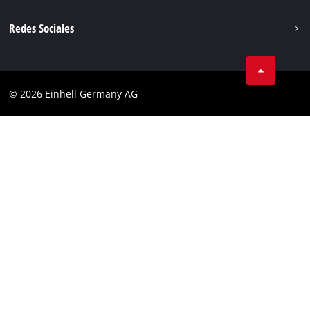
Einhell global
Privacidad de los datos
Redes Sociales
Aviso legal
Cumplimiento
© 2026 Einhell Germany AG