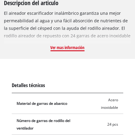
Descripcion del articulo
El aireador escarificador inalámbrico garantiza una mejor
permeabilidad al agua y una fácil absorción de nutrientes de
la superficie del césped con la ayuda del rodillo aireador. El
rodillo aireador de repuesto con 24 garras de acero inoxidable
duradero se puede usar específicamente con el aireador
Ver mas información
escarificador inalámbrico Einhell GC-SC 18/28 Li.
Detalles técnicos
Acero
Material de garras de abanico
inoxidable
Número de garras de rodillo del
24 pcs
ventilador