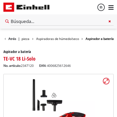
ES
Español
Equipos de limpieza
Atrás
|
Aspiradoras de húmedo/seco
Aspirador a batería
English
Aspirador a batería
TE-VC 18 Li-Solo
No. artículo:
2347120
EAN:
4006825612646