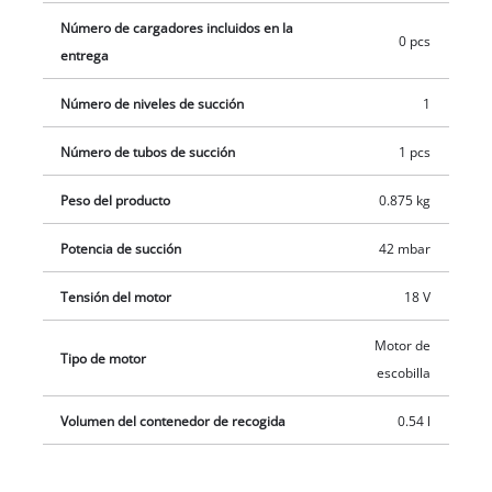
hay un soporte de pared integrado. Este producto se
Número de cargadores incluidos en la
0 pcs
suministra sin batería ni cargador, que están disponibles por
entrega
separado, por ejemplo, como un práctico set de inicio.
Número de niveles de succión
1
Número de tubos de succión
1 pcs
Peso del producto
0.875 kg
Potencia de succión
42 mbar
Tensión del motor
18 V
Motor de
Tipo de motor
escobilla
Volumen del contenedor de recogida
0.54 l