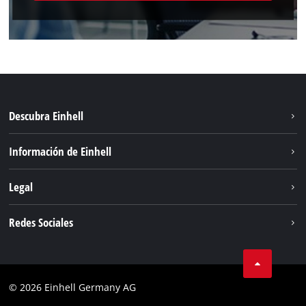
Descubra Einhell
Sostenibilidad
Información de Einhell
Sistema de baterias
Sobre nosotros
Legal
Servicio
Einhell global
Privacidad de los datos
Redes Sociales
Aviso legal
Cumplimiento
© 2026 Einhell Germany AG