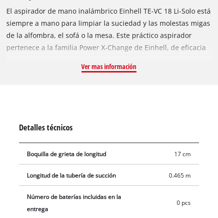
El aspirador de mano inalámbrico Einhell TE-VC 18 Li-Solo está
siempre a mano para limpiar la suciedad y las molestas migas
de la alfombra, el sofá o la mesa. Este práctico aspirador
pertenece a la familia Power X-Change de Einhell, de eficacia
probada. Las baterías recargables de esta serie pueden
Ver mas información
utilizarse en cualquiera de los productos de la familia del
sistema. Los rangos de trabajo cortos, una gran colección de
baterías y cargadores diferentes y el bajo rendimiento son
cosa del pasado. El aspirador de mano sin cable limpia
cualquier superficie en un abrir y cerrar de ojos gracias a las
Detalles técnicos
tres boquillas incluidas. La boquilla para suelos está
especialmente diseñada para suelos duros y superficies lisas.
Boquilla de grieta de longitud
17 cm
Hay una segunda boquilla para tapicerías y tejidos. Con la
boquilla para hendiduras también puede limpiar zonas de
Longitud de la tubería de succión
0.465 m
difícil acceso con poco esfuerzo. El tubo de extensión de 46,5
cm le facilita el uso de la cómoda aspiradora sin cable para
Número de baterías incluidas en la
0 pcs
limpiar los suelos mientras está de pie. El depósito de polvo
entrega
tiene una capacidad de 540 mililitros. Para ahorrar espacio