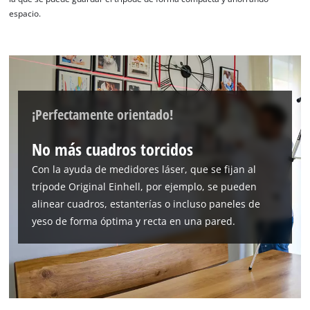
espacio.
¡Necesitamos su consentimiento para
¡Perfectamente orientado!
cargar el servicio Google Maps!
No más cuadros torcidos
This content is not permitted to load due
to trackers that are not disclosed to the
Con la ayuda de medidores láser, que se fijan al
visitor. The website owner needs to setup
trípode Original Einhell, por ejemplo, se pueden
the site with their CMP to add this content
to the list of technologies used.
alinear cuadros, estanterías o incluso paneles de
yeso de forma óptima y recta en una pared.
Powered by
Usercentrics Consent
Management Platform