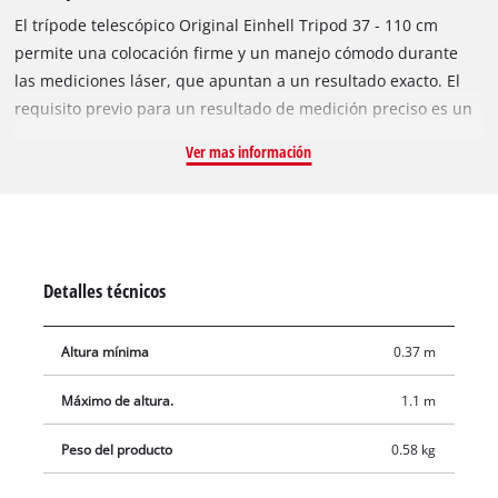
El trípode telescópico Original Einhell Tripod 37 - 110 cm
permite una colocación firme y un manejo cómodo durante
las mediciones láser, que apuntan a un resultado exacto. El
requisito previo para un resultado de medición preciso es un
trípode estable sobre el que se coloca el equipo de medición
Ver mas información
láser. El trípode telescópico Tripod 37 - 110 cm de Einhell es
adecuado, por ejemplo, para los niveladores láser de Einhell y
los láseres de líneas cruzadas de Einhell. Con el adaptador de
equipo con rosca de trípode de 1/4", también es adecuado
para medidores láser convencionales con conexión de 1/4". La
Detalles técnicos
altura de trabajo más baja es de 37 cm, la altura de trabajo
máxima es de 110 cm. En el alcance del envío está contenida
Altura mínima
0.37 m
una bolsa de almacenamiento para el transporte y el
almacenamiento protegido.
Máximo de altura.
1.1 m
Peso del producto
0.58 kg