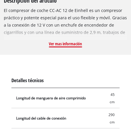
Descripcion del articulo
El compresor de coche CC-AC 12 de Einhell es un compresor
práctico y potente especial para el uso flexible y móvil. Gracias
a la conexión de 12 V con un enchufe de encendedor de
cigarrillos y con una línea de suministro de 2,9 m, trabajos de
aire comprimido diferentes, como por ejemplo la inflación de
Ver mas información
los neumáticos de coche, de moto o de bicicletas y de pelotas,
colchones de aire pequenos, etc, se pueden completar con
rapidez y en cualquier lugar. Mediante el manómetro
integrado, la presión de aire actual se puede leer de 0 a máx.
18 bar. La manguera de aire está provista además de una
Detalles técnicos
válvula de cierre rápido para un funcionamiento cómodo y se
puede utilizar de una manera versátil con los 3 adaptadores
45
auxiliares suministrados (bola de agua, colchón de aire y
Longitud de manguera de aire comprimido
cm
adaptadores de bola).
290
Longitud del cable de conexión
cm