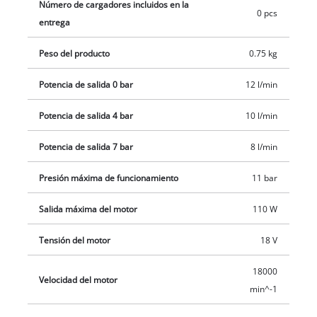
Número de cargadores incluidos en la
0 pcs
envío se realiza sin batería ni cargador, estos son adquiribles
entrega
por separado, por ejemplo, como un práctico set para
principiantes.
Peso del producto
0.75 kg
Potencia de salida 0 bar
12 l/min
Potencia de salida 4 bar
10 l/min
Potencia de salida 7 bar
8 l/min
Presión máxima de funcionamiento
11 bar
Salida máxima del motor
110 W
Tensión del motor
18 V
18000
Velocidad del motor
min^-1