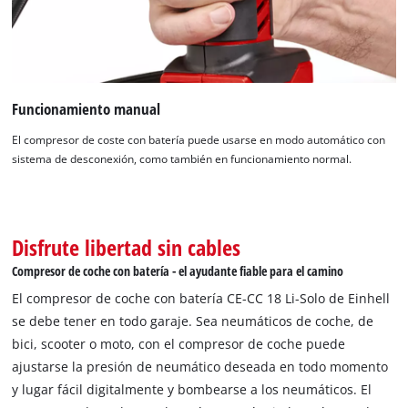
Funcionamiento manual
El compresor de coste con batería puede usarse en modo automático con
sistema de desconexión, como también en funcionamiento normal.
¡Necesitamos su consentimiento para
cargar el servicio Google Maps!
This content is not permitted to load due
Disfrute libertad sin cables
to trackers that are not disclosed to the
Compresor de coche con batería - el ayudante fiable para el camino
visitor. The website owner needs to setup
the site with their CMP to add this content
El compresor de coche con batería CE-CC 18 Li-Solo de Einhell
to the list of technologies used.
se debe tener en todo garaje. Sea neumáticos de coche, de
bici, scooter o moto, con el compresor de coche puede
Powered by
Usercentrics Consent
Management Platform
ajustarse la presión de neumático deseada en todo momento
y lugar fácil digitalmente y bombearse a los neumáticos. El