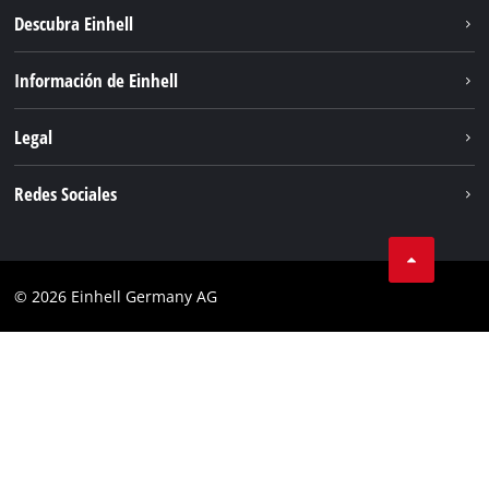
Descubra Einhell
Sostenibilidad
Información de Einhell
Sistema de baterias
Sobre nosotros
Legal
Servicio
Einhell global
Privacidad de los datos
Redes Sociales
Aviso legal
Cumplimiento
© 2026 Einhell Germany AG