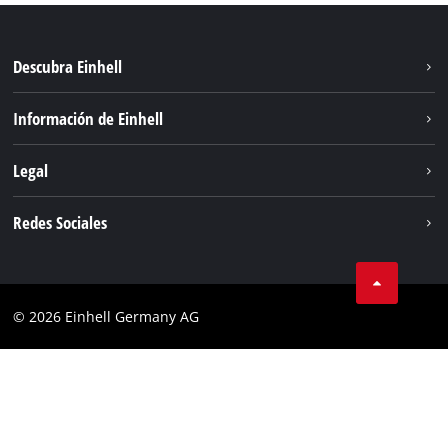
Descubra Einhell
Sostenibilidad
Información de Einhell
Sistema de baterias
Sobre nosotros
Legal
Servicio
Einhell global
Privacidad de los datos
Redes Sociales
Aviso legal
Cumplimiento
© 2026 Einhell Germany AG