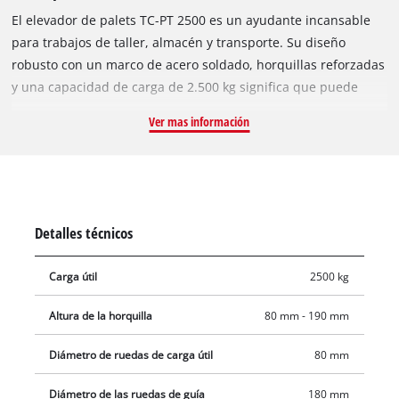
El elevador de palets TC-PT 2500 es un ayudante incansable
para trabajos de taller, almacén y transporte. Su diseño
robusto con un marco de acero soldado, horquillas reforzadas
y una capacidad de carga de 2.500 kg significa que puede
manejar incluso desafíos difíciles con facilidad. El TC-PT 2500
Ver mas información
es seguro y fácil de operar gracias a su manija de seguridad
con palanca selectora integral para las funciones de elevación
principal, neutral y inferior. El mango tiene un
restablecimiento automático a una posición vertical tan
pronto como se suelta el agarre de bucle. El rodamiento de
Detalles técnicos
bolas, los volantes revestidos de PU y los rodillos de carga
garantizan una marcha muy suave y una baja resistencia a la
Carga útil
2500 kg
rodadura.
Altura de la horquilla
80 mm - 190 mm
Diámetro de ruedas de carga útil
80 mm
Diámetro de las ruedas de guía
180 mm